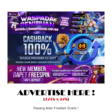
Langsung
ke
isi
Pasang Iklan Freebet Gratis !