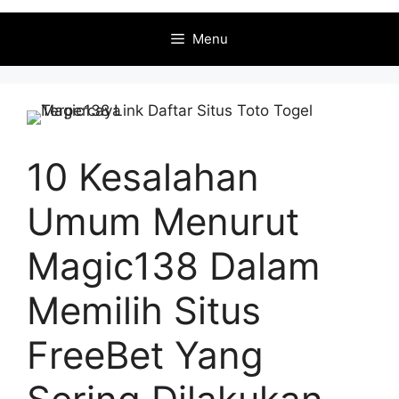
Menu
10 Kesalahan
Umum Menurut
Magic138 Dalam
Memilih Situs
FreeBet Yang