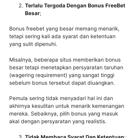
Terlalu Tergoda Dengan Bonus FreeBet
Besar
;
Bonus freebet yang besar memang menarik,
tetapi sering kali ada syarat dan ketentuan
yang sulit dipenuhi.
Misalnya, beberapa situs memberikan bonus
besar tetapi menetapkan persyaratan taruhan
(wagering requirement) yang sangat tinggi
sebelum bonus tersebut dapat diuangkan.
Pemula sering tidak menyadari hal ini dan
akhirnya kesulitan untuk menarik kemenangan
mereka. Sebaiknya, pilih bonus yang masuk
akal dengan persyaratan yang realistis.
Tidak Membaca Syarat Dan Ketentuan
;