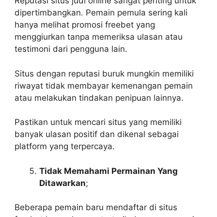
Reputasi situs judi online sangat penting untuk
dipertimbangkan. Pemain pemula sering kali
hanya melihat promosi freebet yang
menggiurkan tanpa memeriksa ulasan atau
testimoni dari pengguna lain.
Situs dengan reputasi buruk mungkin memiliki
riwayat tidak membayar kemenangan pemain
atau melakukan tindakan penipuan lainnya.
Pastikan untuk mencari situs yang memiliki
banyak ulasan positif dan dikenal sebagai
platform yang terpercaya.
Tidak Memahami Permainan Yang
Ditawarkan
;
Beberapa pemain baru mendaftar di situs