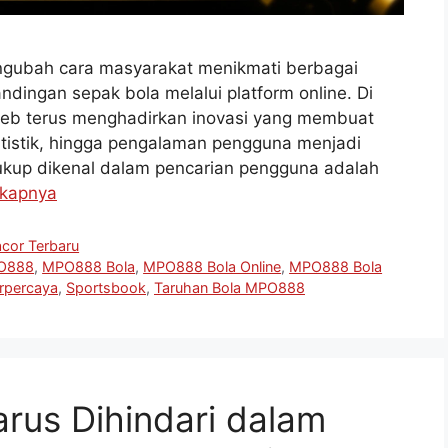
engubah cara masyarakat menikmati berbagai
ndingan sepak bola melalui platform online. Di
web terus menghadirkan inovasi yang membuat
atistik, hingga pengalaman pengguna menjadi
ukup dikenal dalam pencarian pengguna adalah
gkapnya
cor Terbaru
O888
,
MPO888 Bola
,
MPO888 Bola Online
,
MPO888 Bola
rpercaya
,
Sportsbook
,
Taruhan Bola MPO888
rus Dihindari dalam