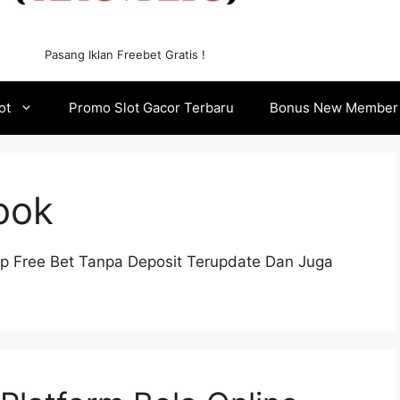
Pasang Iklan Freebet Gratis !
ot
Promo Slot Gacor Terbaru
Bonus New Member 
ook
ap Free Bet Tanpa Deposit Terupdate Dan Juga