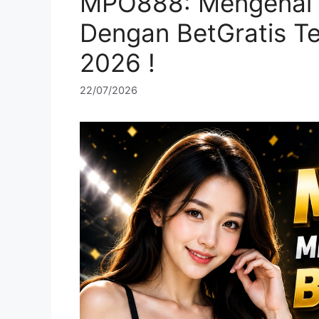
MPO888: Mengenal P
Dengan BetGratis Te
2026 !
22/07/2026