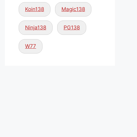
Koin138
Magic138
Ninja138
PG138
W77