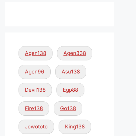
Agen138
Agen338
Agen96
Asu138
Devil138
Egp88
Fire138
Go138
Jowototo
King138