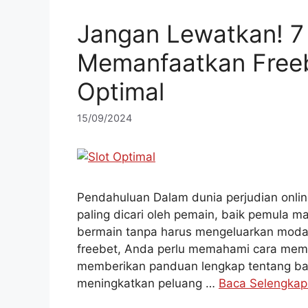
Jangan Lewatkan! 
Memanfaatkan Freeb
Optimal
15/09/2024
Pendahuluan Dalam dunia perjudian online
paling dicari oleh pemain, baik pemula m
bermain tanpa harus mengeluarkan moda
freebet, Anda perlu memahami cara meman
memberikan panduan lengkap tentang b
meningkatkan peluang …
Baca Selengka