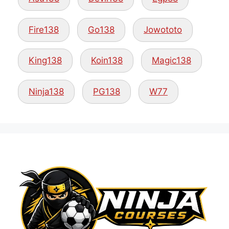
Fire138
Go138
Jowototo
King138
Koin138
Magic138
Ninja138
PG138
W77