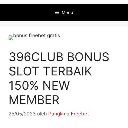
Menu
396CLUB BONUS
SLOT TERBAIK
150% NEW
MEMBER
25/05/2023
oleh
Panglima Freebet