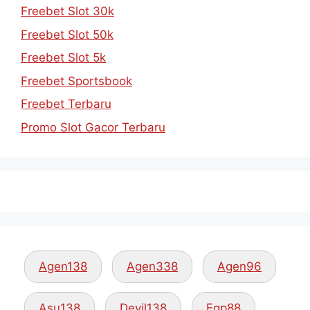
Freebet Slot 30k
Freebet Slot 50k
Freebet Slot 5k
Freebet Sportsbook
Freebet Terbaru
Promo Slot Gacor Terbaru
Agen138
Agen338
Agen96
Asu138
Devil138
Egp88