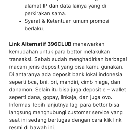
alamat IP dan data lainya yang di
perkirakan sama.
Syarat & Ketentuan umum promosi
berlaku.
Link Alternatif 396CLUB
menawarkan
kemudahan untuk para bettor melakukan
transaksi. Sebab sudah menghadirkan berbagai
macam jenis deposit yang bisa kamu gunakan.
Di antaranya ada deposit bank lokal indonesia
seperti bca, bni, bri, mandiri, cimb niaga, dan
danamon. Selain itu bisa juga deposit e – wallet
seperti dana, gopay, linkaja, dan juga ovo.
Informasi lebih lanjutnya lagi para bettor bisa
langsung menghubungi customer service yang
saat ini sedang bertugas dengan cara klik link
resmi di bawah ini.