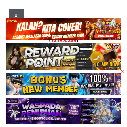
X
X
✕
© 2026 NinjaCourses
• Dibangun dengan
GeneratePress