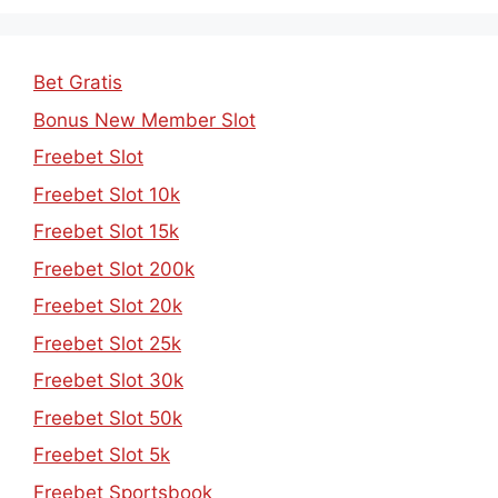
Bet Gratis
Bonus New Member Slot
Freebet Slot
Freebet Slot 10k
Freebet Slot 15k
Freebet Slot 200k
Freebet Slot 20k
Freebet Slot 25k
Freebet Slot 30k
Freebet Slot 50k
Freebet Slot 5k
Freebet Sportsbook