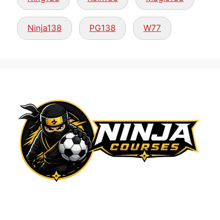
Ninja138
PG138
W77