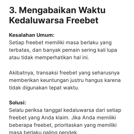
3. Mengabaikan Waktu
Kedaluwarsa Freebet
Kesalahan Umum:
Setiap freebet memiliki masa berlaku yang
terbatas, dan banyak pemain sering kali lupa
atau tidak memperhatikan hal ini.
Akibatnya, transaksi freebet yang seharusnya
memberikan keuntungan justru hangus karena
tidak digunakan tepat waktu.
Solusi:
Selalu periksa tanggal kedaluwarsa dari setiap
freebet yang Anda klaim. Jika Anda memiliki
beberapa freebet, prioritaskan yang memiliki
masa berlaku paling pendek.