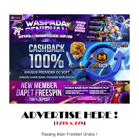
Langsung
ke
isi
Pasang Iklan Freebet Gratis !