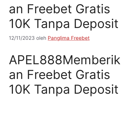
an Freebet Gratis
10K Tanpa Deposit
12/11/2023
oleh
Panglima Freebet
APEL888Memberik
an Freebet Gratis
10K Tanpa Deposit