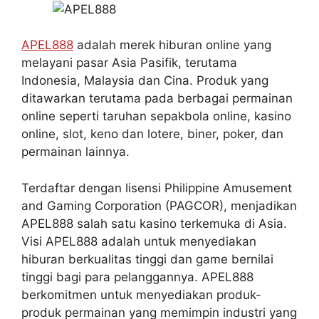
APEL888
adalah merek hiburan online yang
melayani pasar Asia Pasifik, terutama
Indonesia, Malaysia dan Cina. Produk yang
ditawarkan terutama pada berbagai permainan
online seperti taruhan sepakbola online, kasino
online, slot, keno dan lotere, biner, poker, dan
permainan lainnya.
Terdaftar dengan lisensi Philippine Amusement
and Gaming Corporation (PAGCOR), menjadikan
APEL888 salah satu kasino terkemuka di Asia.
Visi APEL888 adalah untuk menyediakan
hiburan berkualitas tinggi dan game bernilai
tinggi bagi para pelanggannya. APEL888
berkomitmen untuk menyediakan produk-
produk permainan yang memimpin industri yang