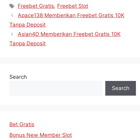
Tag
Freebet Gratis
,
Freebet Slot
Apace138 Memberikan Freebet Gratis 10K
Tanpa Deposit
Asian4D Memberikan Freebet Gratis 10K
Tanpa Deposit
Search
Search
Bet Gratis
Bonus New Member Slot