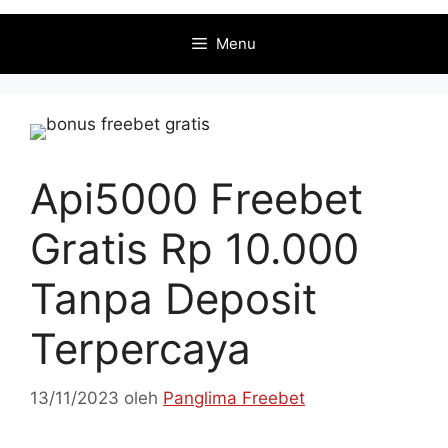
Menu
Api5000 Freebet
Gratis Rp 10.000
Tanpa Deposit
Terpercaya
13/11/2023
oleh
Panglima Freebet