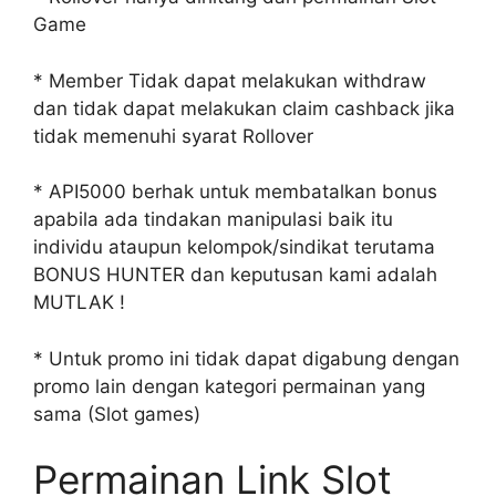
Game
* Member Tidak dapat melakukan withdraw
dan tidak dapat melakukan claim cashback jika
tidak memenuhi syarat Rollover
* API5000 berhak untuk membatalkan bonus
apabila ada tindakan manipulasi baik itu
individu ataupun kelompok/sindikat terutama
BONUS HUNTER dan keputusan kami adalah
MUTLAK !
* Untuk promo ini tidak dapat digabung dengan
promo lain dengan kategori permainan yang
sama (Slot games)
Permainan Link Slot