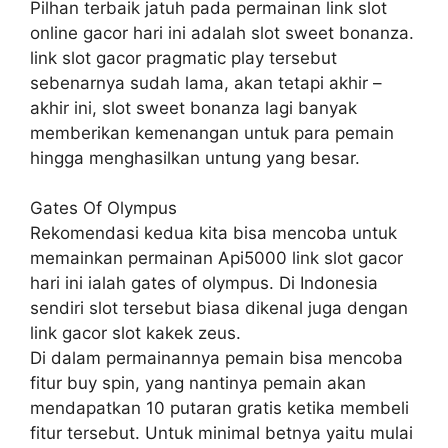
Pilhan terbaik jatuh pada permainan link slot
online gacor hari ini adalah slot sweet bonanza.
link slot gacor pragmatic play tersebut
sebenarnya sudah lama, akan tetapi akhir –
akhir ini, slot sweet bonanza lagi banyak
memberikan kemenangan untuk para pemain
hingga menghasilkan untung yang besar.
Gates Of Olympus
Rekomendasi kedua kita bisa mencoba untuk
memainkan permainan Api5000 link slot gacor
hari ini ialah gates of olympus. Di Indonesia
sendiri slot tersebut biasa dikenal juga dengan
link gacor slot kakek zeus.
Di dalam permainannya pemain bisa mencoba
fitur buy spin, yang nantinya pemain akan
mendapatkan 10 putaran gratis ketika membeli
fitur tersebut. Untuk minimal betnya yaitu mulai