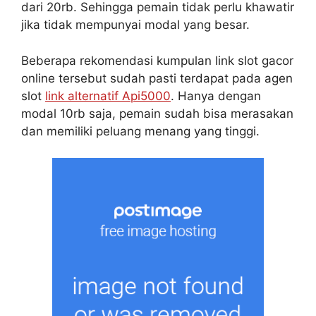
dari 20rb. Sehingga pemain tidak perlu khawatir
jika tidak mempunyai modal yang besar.
Beberapa rekomendasi kumpulan link slot gacor
online tersebut sudah pasti terdapat pada agen
slot
link alternatif Api5000
. Hanya dengan
modal 10rb saja, pemain sudah bisa merasakan
dan memiliki peluang menang yang tinggi.