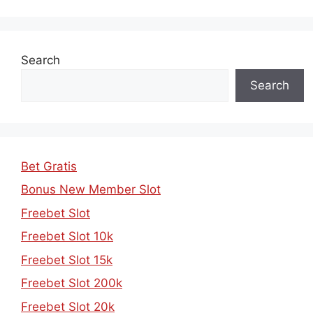
Search
Search
Bet Gratis
Bonus New Member Slot
Freebet Slot
Freebet Slot 10k
Freebet Slot 15k
Freebet Slot 200k
Freebet Slot 20k