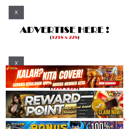
X
X
X
✕