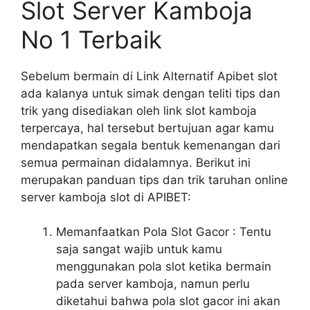
Slot Server Kamboja
No 1 Terbaik
Sebelum bermain di Link Alternatif Apibet slot
ada kalanya untuk simak dengan teliti tips dan
trik yang disediakan oleh link slot kamboja
terpercaya, hal tersebut bertujuan agar kamu
mendapatkan segala bentuk kemenangan dari
semua permainan didalamnya. Berikut ini
merupakan panduan tips dan trik taruhan online
server kamboja slot di APIBET:
Memanfaatkan Pola Slot Gacor : Tentu
saja sangat wajib untuk kamu
menggunakan pola slot ketika bermain
pada server kamboja, namun perlu
diketahui bahwa pola slot gacor ini akan