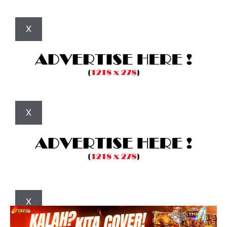
X
X
X