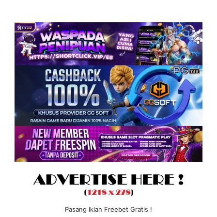
Langsung
ke
isi
Pasang Iklan Freebet Gratis !