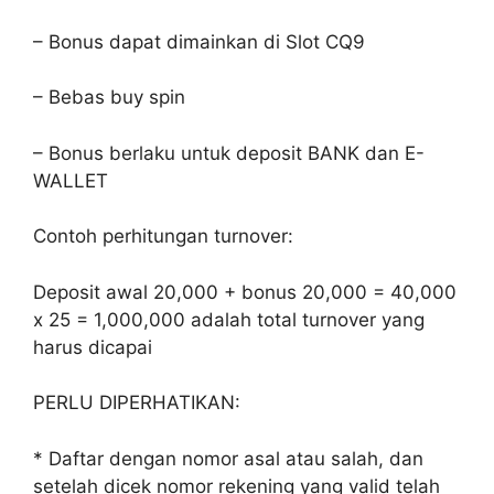
– Bonus dapat dimainkan di Slot CQ9
– Bebas buy spin
– Bonus berlaku untuk deposit BANK dan E-
WALLET
Contoh perhitungan turnover:
Deposit awal 20,000 + bonus 20,000 = 40,000
x 25 = 1,000,000 adalah total turnover yang
harus dicapai
PERLU DIPERHATIKAN:
* Daftar dengan nomor asal atau salah, dan
setelah dicek nomor rekening yang valid telah