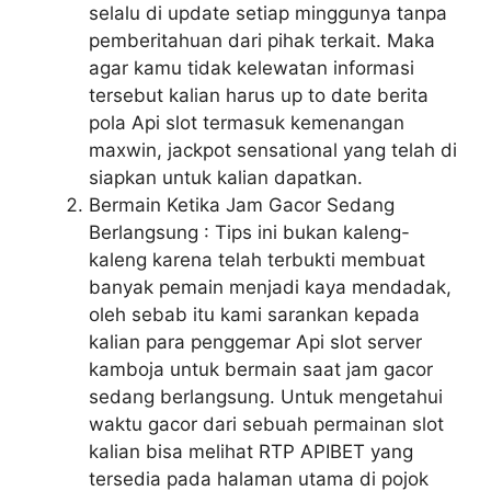
selalu di update setiap minggunya tanpa
pemberitahuan dari pihak terkait. Maka
agar kamu tidak kelewatan informasi
tersebut kalian harus up to date berita
pola Api slot termasuk kemenangan
maxwin, jackpot sensational yang telah di
siapkan untuk kalian dapatkan.
Bermain Ketika Jam Gacor Sedang
Berlangsung : Tips ini bukan kaleng-
kaleng karena telah terbukti membuat
banyak pemain menjadi kaya mendadak,
oleh sebab itu kami sarankan kepada
kalian para penggemar Api slot server
kamboja untuk bermain saat jam gacor
sedang berlangsung. Untuk mengetahui
waktu gacor dari sebuah permainan slot
kalian bisa melihat RTP APIBET yang
tersedia pada halaman utama di pojok