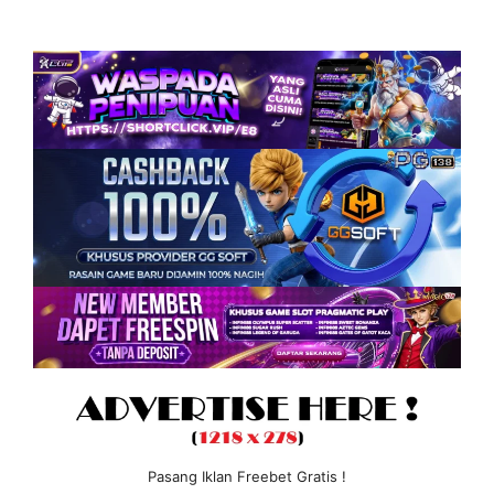
Langsung
ke
isi
Pasang Iklan Freebet Gratis !