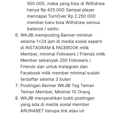
500.000, maka yang bisa di Withdraw
hanya Rp 425.000 Sampai player
mencapai TurnOver Rp 2.250.000
member baru bisa Withdraw semua
balance / saldo.
WAJIB memposting Banner minimal
selama 1×24 jam di media sosial seperti
di INSTAGRAM & FACEBOOK milik
Member, minimal Followers / Friends milik
Member sebanyak 200 Followers /
Friends dan untuk Instagram dan
Facebook milik member minimal sudah
terdaftar selama 3 bulan
Postingan Banner WAJIB Tag Teman
Teman Member, Minimal 10 Orang
WAJIB menyerahkan bukti postingan
yang ada di media sosial member
ARUNABET berupa link atau url