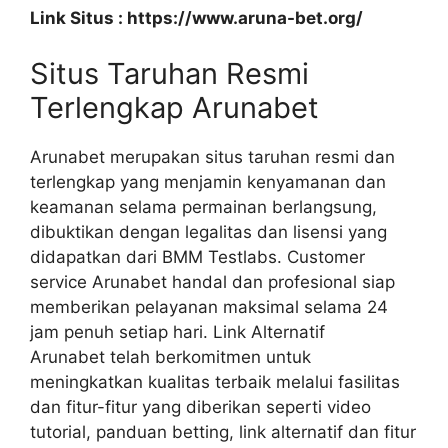
Link Situs : https://www.aruna-bet.org/
Situs Taruhan Resmi
Terlengkap Arunabet
Arunabet merupakan situs taruhan resmi dan
terlengkap yang menjamin kenyamanan dan
keamanan selama permainan berlangsung,
dibuktikan dengan legalitas dan lisensi yang
didapatkan dari BMM Testlabs. Customer
service Arunabet handal dan profesional siap
memberikan pelayanan maksimal selama 24
jam penuh setiap hari. Link Alternatif
Arunabet telah berkomitmen untuk
meningkatkan kualitas terbaik melalui fasilitas
dan fitur-fitur yang diberikan seperti video
tutorial, panduan betting, link alternatif dan fitur