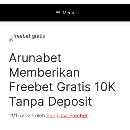
Menu
Arunabet
Memberikan
Freebet Gratis 10K
Tanpa Deposit
11/11/2023
oleh
Panglima Freebet