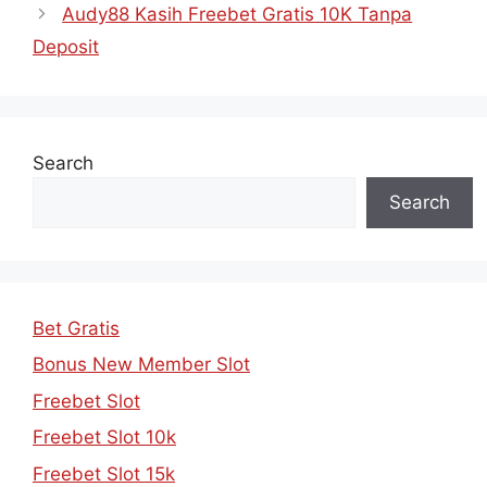
Audy88 Kasih Freebet Gratis 10K Tanpa
Deposit
Search
Search
Bet Gratis
Bonus New Member Slot
Freebet Slot
Freebet Slot 10k
Freebet Slot 15k