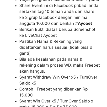
Share Event ini di Facebook pribadi anda
sertakan tag 10 teman anda dan share
ke 3 grup facebook dengan minimal
anggota 10.000 dan berikan
#Ayobet
Berikan Bukti diatas berupa Screenshot
ke LiveChat Ayobet
Pastikan Nama & Rekening yang
didaftarkan harus sesuai (tidak bisa di
ganti)
Bila ada kesalahan pada nama &
rekening dalam proses WD, maka Freebet
akan hangus.
Syarat Withdraw Win Over x5 / TurnOver
Saldo x5
Contoh : Freebet yang diberikan Rp
15.000
Syarat Win Over x5 / TurnOver Saldo x
maka 15.000 x 5 = Rp 75.000