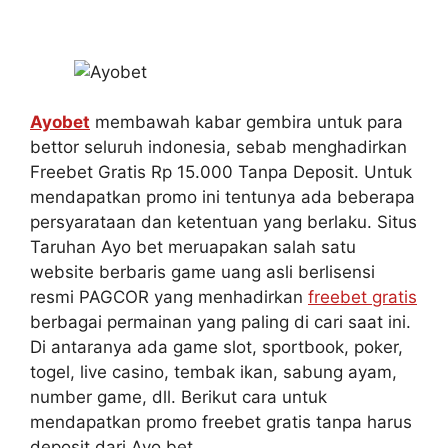
Ayobet
membawah kabar gembira untuk para
bettor seluruh indonesia, sebab menghadirkan
Freebet Gratis Rp 15.000 Tanpa Deposit. Untuk
mendapatkan promo ini tentunya ada beberapa
persyarataan dan ketentuan yang berlaku. Situs
Taruhan Ayo bet meruapakan salah satu
website berbaris game uang asli berlisensi
resmi PAGCOR yang menhadirkan
freebet gratis
berbagai permainan yang paling di cari saat ini.
Di antaranya ada game slot, sportbook, poker,
togel, live casino, tembak ikan, sabung ayam,
number game, dll. Berikut cara untuk
mendapatkan promo freebet gratis tanpa harus
deposit dari Ayo bet .