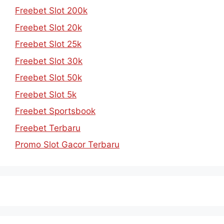
Freebet Slot 200k
Freebet Slot 20k
Freebet Slot 25k
Freebet Slot 30k
Freebet Slot 50k
Freebet Slot 5k
Freebet Sportsbook
Freebet Terbaru
Promo Slot Gacor Terbaru