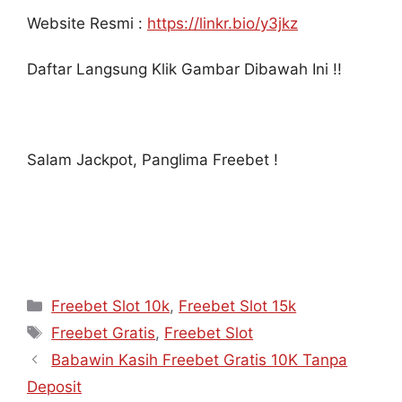
Website Resmi :
https://linkr.bio/y3jkz
Daftar Langsung Klik Gambar Dibawah Ini !!
Salam Jackpot, Panglima Freebet !
Kategori
Freebet Slot 10k
,
Freebet Slot 15k
Tag
Freebet Gratis
,
Freebet Slot
Babawin Kasih Freebet Gratis 10K Tanpa
Deposit