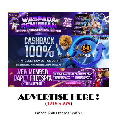
Langsung
ke
isi
Pasang Iklan Freebet Gratis !