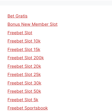
Bet Gratis
Bonus New Member Slot
Freebet Slot
Freebet Slot 10k
Freebet Slot 15k
Freebet Slot 200k
Freebet Slot 20k
Freebet Slot 25k
Freebet Slot 30k
Freebet Slot 50k
Freebet Slot 5k
Freebet Sportsbook