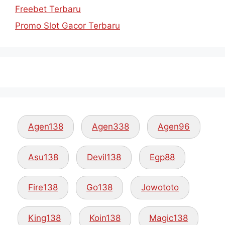
Freebet Terbaru
Promo Slot Gacor Terbaru
Agen138
Agen338
Agen96
Asu138
Devil138
Egp88
Fire138
Go138
Jowototo
King138
Koin138
Magic138