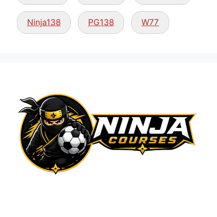
Ninja138
PG138
W77