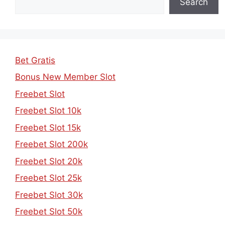
Search
Bet Gratis
Bonus New Member Slot
Freebet Slot
Freebet Slot 10k
Freebet Slot 15k
Freebet Slot 200k
Freebet Slot 20k
Freebet Slot 25k
Freebet Slot 30k
Freebet Slot 50k