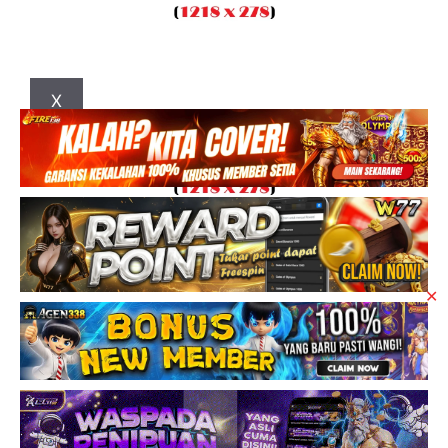
X
X
✕
© 2026 NinjaCourses
• Dibangun dengan