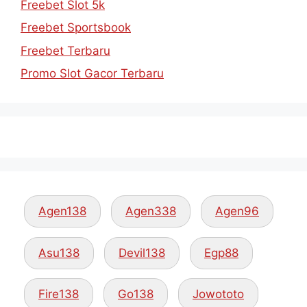
Freebet Slot 5k
Freebet Sportsbook
Freebet Terbaru
Promo Slot Gacor Terbaru
Agen138
Agen338
Agen96
Asu138
Devil138
Egp88
Fire138
Go138
Jowototo