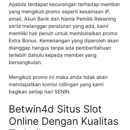
Apabila terdapat kecurangan terhadap member
yang mengikuti promo seperti kesamaan IP,
email, Akun Bank dan Nama Pemilik Rekening
serta melanggar peraturan yang ada, kami
memiliki hak penuh untuk membatalkan promo
Extra Bonus. Kemenangan yang diperoleh akan
dianggap hangus tanpa ada pemberitahuan
terlebih dahulu kepada member yang
bersangkutan.
Mengikuti promo ini maka anda tidak akan
mendapatkan komisi rollingan yang kami
bagikan setiap hari SENIN
Betwin4d Situs Slot
Online Dengan Kualitas