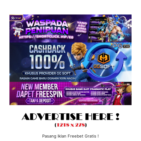
Langsung
ke
isi
Pasang Iklan Freebet Gratis !