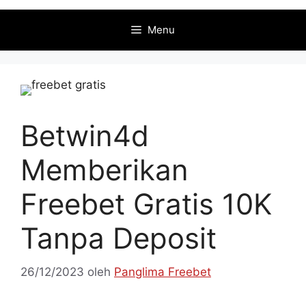
Menu
Betwin4d
Memberikan
Freebet Gratis 10K
Tanpa Deposit
26/12/2023
oleh
Panglima Freebet