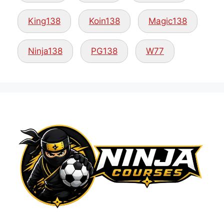
King138
Koin138
Magic138
Ninja138
PG138
W77