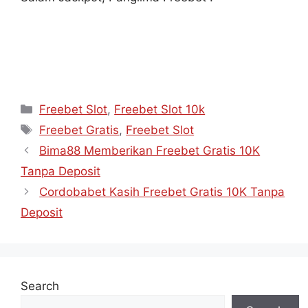
Kategori
Freebet Slot
,
Freebet Slot 10k
Tag
Freebet Gratis
,
Freebet Slot
Bima88 Memberikan Freebet Gratis 10K
Tanpa Deposit
Cordobabet Kasih Freebet Gratis 10K Tanpa
Deposit
Search