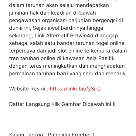
dalam taruhan akan selalu mendapatkan
jaminan hak dan keadilan di bawah
pengawasan organisasi perjudian bergengsi di
dunia ini, Sejak awal berdirinya hingga
sekarang, Link Alternatif Betwin4d dianggap
sebagai salah satu bandar taruhan togel online
terpercaya dan judi slot online terkemuka dalam
tren taruhan online di kawasan Asia Pasifik
dengan terus meningkatkan dan menghadirkan
permainan taruhan baru yang seru dan menarik.
Website Resmi :
https://linkr.bio/y3jkz
Daftar Langsung Klik Gambar Dibawah Ini !!
Salam Jackpot, Panglima Freebet !