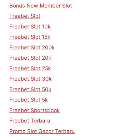
Bonus New Member Slot
Freebet Slot
Freebet Slot 10k
Freebet Slot 15k
Freebet Slot 200k
Freebet Slot 20k
Freebet Slot 25k
Freebet Slot 30k
Freebet Slot 50k
Freebet Slot 5k
Freebet Sportsbook
Freebet Terbaru
Promo Slot Gacor Terbaru