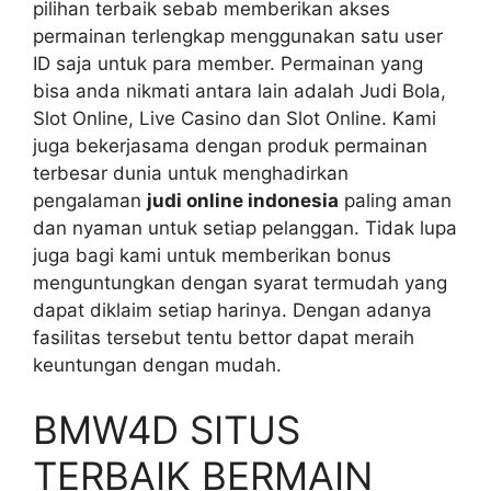
pilihan terbaik sebab memberikan akses
permainan terlengkap menggunakan satu user
ID saja untuk para member. Permainan yang
bisa anda nikmati antara lain adalah Judi Bola,
Slot Online, Live Casino dan Slot Online. Kami
juga bekerjasama dengan produk permainan
terbesar dunia untuk menghadirkan
pengalaman
judi online indonesia
paling aman
dan nyaman untuk setiap pelanggan. Tidak lupa
juga bagi kami untuk memberikan bonus
menguntungkan dengan syarat termudah yang
dapat diklaim setiap harinya. Dengan adanya
fasilitas tersebut tentu bettor dapat meraih
keuntungan dengan mudah.
BMW4D SITUS
TERBAIK BERMAIN