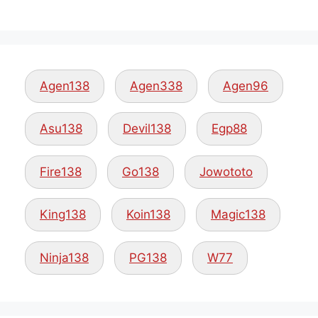
Agen138
Agen338
Agen96
Asu138
Devil138
Egp88
Fire138
Go138
Jowototo
King138
Koin138
Magic138
Ninja138
PG138
W77