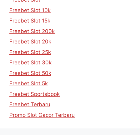
Freebet Slot 10k
Freebet Slot 15k
Freebet Slot 200k
Freebet Slot 20k
Freebet Slot 25k
Freebet Slot 30k
Freebet Slot 50k
Freebet Slot 5k
Freebet Sportsbook
Freebet Terbaru
Promo Slot Gacor Terbaru