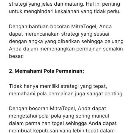
strategi yang jelas dan matang. Hal ini penting
untuk menghindari kekalahan yang tidak perlu.
Dengan bantuan bocoran MitraTogel, Anda
dapat merencanakan strategi yang sesuai
dengan angka yang diberikan sehingga peluang
Anda dalam memenangkan permainan semakin
besar.
2. Memahami Pola Permainan;
Tidak hanya memiliki strategi yang tepat,
memahami pola permainan juga sangat penting.
Dengan bocoran MitraTogel, Anda dapat
mengetahui pola-pola yang sering muncul
dalam permainan togel sehingga Anda dapat
membuat keputusan yang lebih tepat dalam