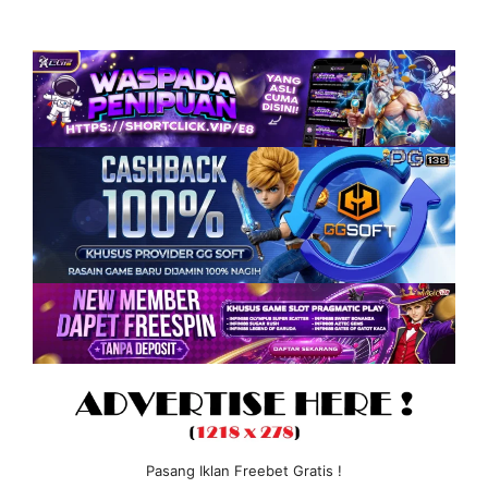
Langsung
ke
isi
Pasang Iklan Freebet Gratis !