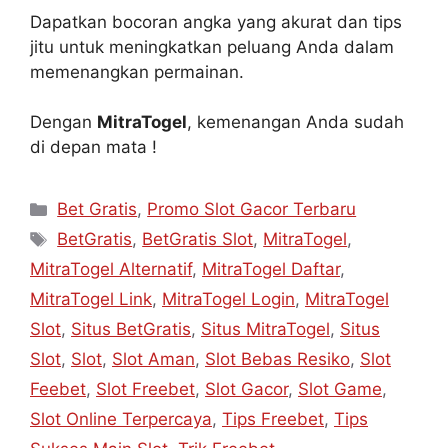
Dapatkan bocoran angka yang akurat dan tips
jitu untuk meningkatkan peluang Anda dalam
memenangkan permainan.
Dengan
MitraTogel
, kemenangan Anda sudah
di depan mata !
Kategori
Bet Gratis
,
Promo Slot Gacor Terbaru
Tag
BetGratis
,
BetGratis Slot
,
MitraTogel
,
MitraTogel Alternatif
,
MitraTogel Daftar
,
MitraTogel Link
,
MitraTogel Login
,
MitraTogel
Slot
,
Situs BetGratis
,
Situs MitraTogel
,
Situs
Slot
,
Slot
,
Slot Aman
,
Slot Bebas Resiko
,
Slot
Feebet
,
Slot Freebet
,
Slot Gacor
,
Slot Game
,
Slot Online Terpercaya
,
Tips Freebet
,
Tips