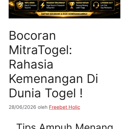
Bocoran
MitraTogel:
Rahasia
Kemenangan Di
Dunia Togel !
28/06/2026
oleh
Freebet Holic
Tips Ampuh Menang