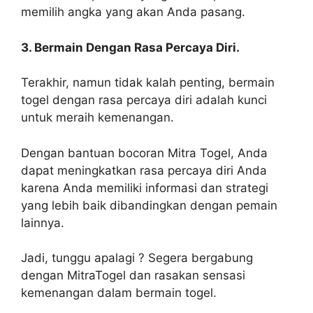
memilih angka yang akan Anda pasang.
3. Bermain Dengan Rasa Percaya Diri.
Terakhir, namun tidak kalah penting, bermain
togel dengan rasa percaya diri adalah kunci
untuk meraih kemenangan.
Dengan bantuan bocoran Mitra Togel, Anda
dapat meningkatkan rasa percaya diri Anda
karena Anda memiliki informasi dan strategi
yang lebih baik dibandingkan dengan pemain
lainnya.
Jadi, tunggu apalagi ? Segera bergabung
dengan MitraTogel dan rasakan sensasi
kemenangan dalam bermain togel.