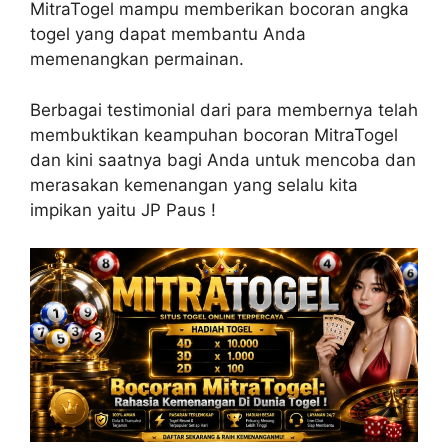
MitraTogel mampu memberikan bocoran angka
togel yang dapat membantu Anda
memenangkan permainan.
Berbagai testimonial dari para membernya telah
membuktikan keampuhan bocoran MitraTogel
dan kini saatnya bagi Anda untuk mencoba dan
merasakan kemenangan yang selalu kita
impikan yaitu JP Paus !