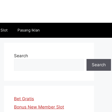
Slot
Pasang Iklan
Search
Search
Bet Gratis
Bonus New Member Slot