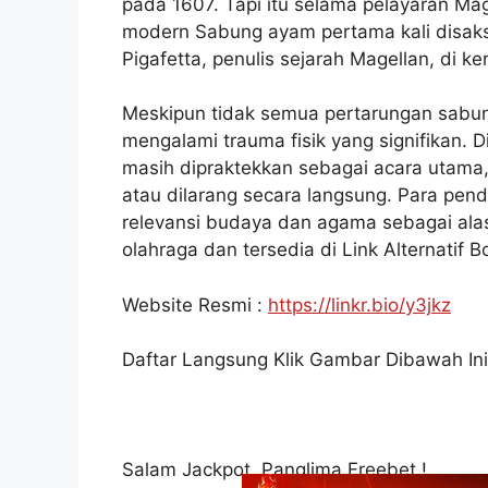
pada 1607. Tapi itu selama pelayaran Ma
modern Sabung ayam pertama kali disaks
Pigafetta, penulis sejarah Magellan, di ke
Meskipun tidak semua pertarungan sabu
mengalami trauma fisik yang signifikan. 
masih dipraktekkan sebagai acara utama, 
atau dilarang secara langsung. Para pe
relevansi budaya dan agama sebagai al
olahraga dan tersedia di Link Alternatif 
Website Resmi :
https://linkr.bio/y3jkz
Daftar Langsung Klik Gambar Dibawah Ini 
Salam Jackpot, Panglima Freebet !