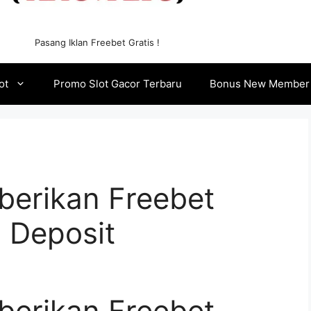
Pasang Iklan Freebet Gratis !
ot
Promo Slot Gacor Terbaru
Bonus New Member 
erikan Freebet
 Deposit
erikan Freebet