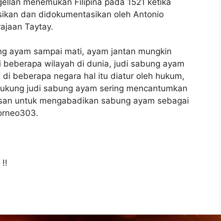
gellan menemukan Filipina pada 1521 ketika
ikan dan didokumentasikan oleh Antonio
rajaan Taytay.
ng ayam sampai mati, ayam jantan mungkin
Di beberapa wilayah di dunia, judi sabung ayam
di beberapa negara hal itu diatur oleh hukum,
ndukung judi sabung ayam sering mencantumkan
asan untuk mengabadikan sabung ayam sebagai
Borneo303.
!!