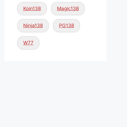
Koin138
Magic138
Ninja138
PG138
W77