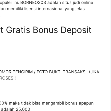
populer ini. BORNEO303 adalah situs judi online
an memiliki lisensi internasional yang jelas
.
Gratis Bonus Deposit
OMOR PENGIRIM / FOTO BUKTI TRANSAKSI. (JIKA
ROSES !
100% maka tidak bisa mengambil bonus apapun
 adalah 25.000