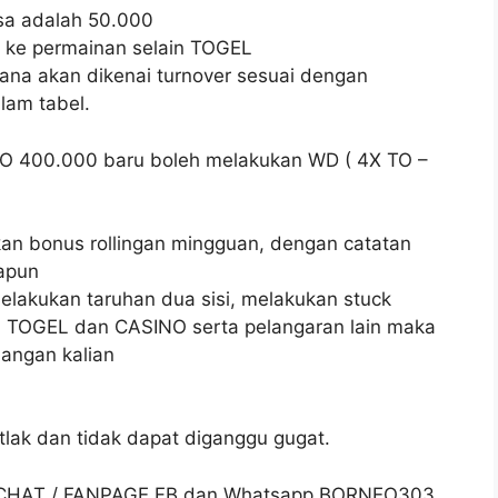
sa adalah 50.000
n ke permainan selain TOGEL
ana akan dikenai turnover sesuai dengan
lam tabel.
TO 400.000 baru boleh melakukan WD ( 4X TO –
kan bonus rollingan mingguan, dengan catatan
apun
elakukan taruhan dua sisi, melakukan stuck
 di TOGEL dan CASINO serta pelangaran lain maka
angan kalian
ak dan tidak dapat diganggu gugat.
CHAT / FANPAGE FB dan Whatsapp BORNEO303