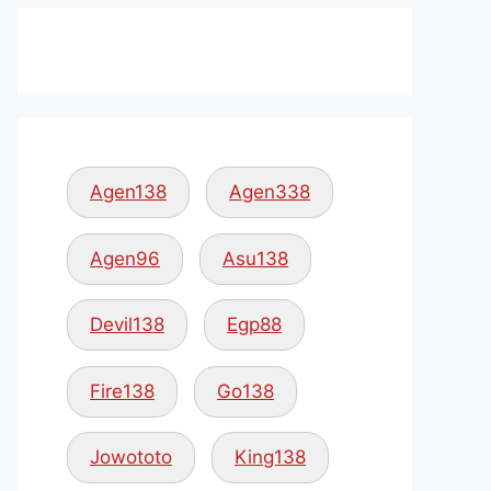
Agen138
Agen338
Agen96
Asu138
Devil138
Egp88
Fire138
Go138
Jowototo
King138