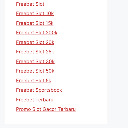
Freebet Slot
Freebet Slot 10k
Freebet Slot 15k
Freebet Slot 200k
Freebet Slot 20k
Freebet Slot 25k
Freebet Slot 30k
Freebet Slot 50k
Freebet Slot 5k
Freebet Sportsbook
Freebet Terbaru
Promo Slot Gacor Terbaru