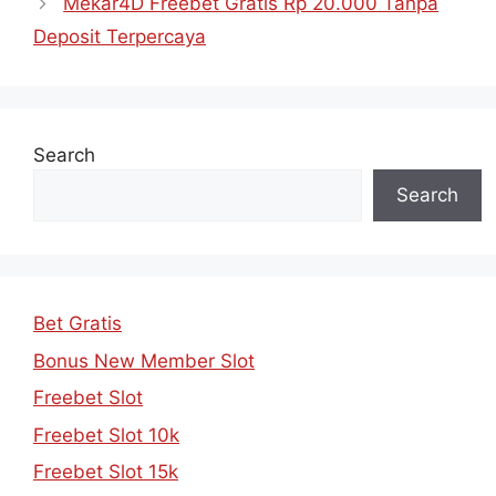
Mekar4D Freebet Gratis Rp 20.000 Tanpa
Deposit Terpercaya
Search
Search
Bet Gratis
Bonus New Member Slot
Freebet Slot
Freebet Slot 10k
Freebet Slot 15k