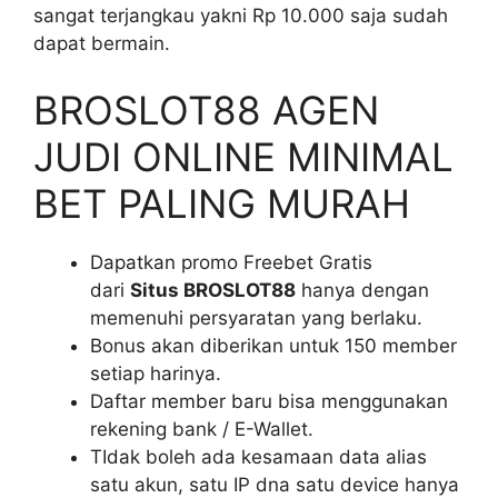
sangat terjangkau yakni Rp 10.000 saja sudah
dapat bermain.
BROSLOT88 AGEN
JUDI ONLINE MINIMAL
BET PALING MURAH
Dapatkan promo Freebet Gratis
dari
Situs BROSLOT88
hanya dengan
memenuhi persyaratan yang berlaku.
Bonus akan diberikan untuk 150 member
setiap harinya.
Daftar member baru bisa menggunakan
rekening bank / E-Wallet.
TIdak boleh ada kesamaan data alias
satu akun, satu IP dna satu device hanya