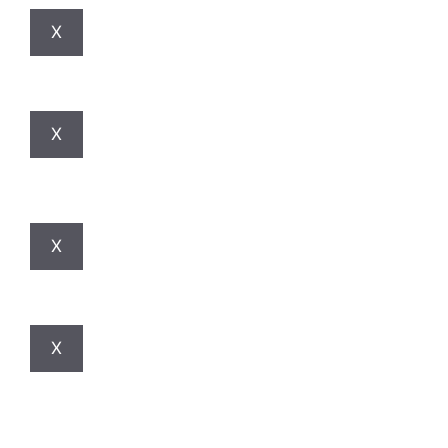
X
X
X
X