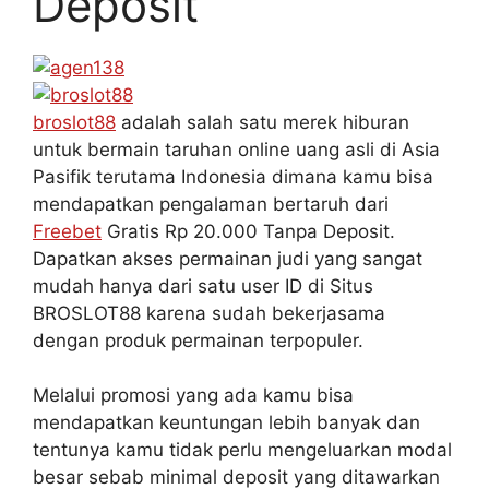
Deposit
broslot88
adalah salah satu merek hiburan
untuk bermain taruhan online uang asli di Asia
Pasifik terutama Indonesia dimana kamu bisa
mendapatkan pengalaman bertaruh dari
Freebet
Gratis Rp 20.000 Tanpa Deposit.
Dapatkan akses permainan judi yang sangat
mudah hanya dari satu user ID di Situs
BROSLOT88 karena sudah bekerjasama
dengan produk permainan terpopuler.
Melalui promosi yang ada kamu bisa
mendapatkan keuntungan lebih banyak dan
tentunya kamu tidak perlu mengeluarkan modal
besar sebab minimal deposit yang ditawarkan