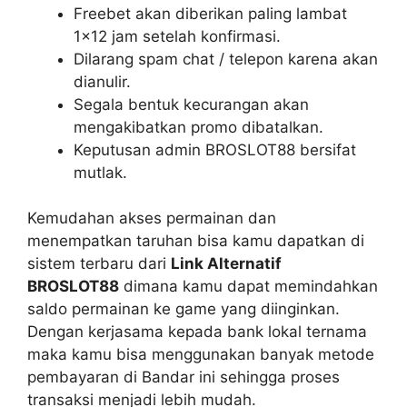
Freebet akan diberikan paling lambat
1×12 jam setelah konfirmasi.
Dilarang spam chat / telepon karena akan
dianulir.
Segala bentuk kecurangan akan
mengakibatkan promo dibatalkan.
Keputusan admin BROSLOT88 bersifat
mutlak.
Kemudahan akses permainan dan
menempatkan taruhan bisa kamu dapatkan di
sistem terbaru dari
Link Alternatif
BROSLOT88
dimana kamu dapat memindahkan
saldo permainan ke game yang diinginkan.
Dengan kerjasama kepada bank lokal ternama
maka kamu bisa menggunakan banyak metode
pembayaran di Bandar ini sehingga proses
transaksi menjadi lebih mudah.