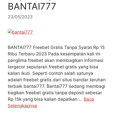
BANTAI777
23/05/2023
BANTAI777 Freebet Gratis Tanpa Syarat Rp 15
Ribu Terbaru 2023 Pada kesempatan kali ini
panglima freebet akan membagikan informasi
tergacor seputaran freebet gratis yang bisa
kalian ikuti. Seperti contoh salah satunya
adalah freebet gratis dari situs bandar taruhan
terbaik bantai777. Bantai777 sedang membagi
bagikan freebet gratis tanpa deposit sebesar
Rp 15k yang bisa kalian dapatkan …
Baca
Selengkapnya