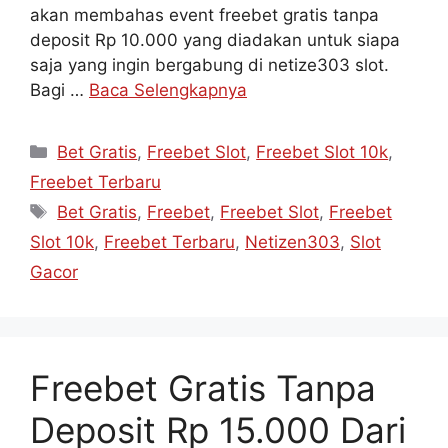
akan membahas event freebet gratis tanpa
deposit Rp 10.000 yang diadakan untuk siapa
saja yang ingin bergabung di netize303 slot.
Bagi …
Baca Selengkapnya
Kategori
Bet Gratis
,
Freebet Slot
,
Freebet Slot 10k
,
Freebet Terbaru
Tag
Bet Gratis
,
Freebet
,
Freebet Slot
,
Freebet
Slot 10k
,
Freebet Terbaru
,
Netizen303
,
Slot
Gacor
Freebet Gratis Tanpa
Deposit Rp 15.000 Dari