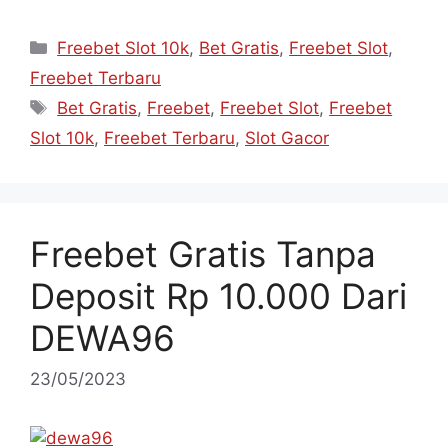
Kategori
Freebet Slot 10k
,
Bet Gratis
,
Freebet Slot
,
Freebet Terbaru
Tag
Bet Gratis
,
Freebet
,
Freebet Slot
,
Freebet
Slot 10k
,
Freebet Terbaru
,
Slot Gacor
Freebet Gratis Tanpa
Deposit Rp 10.000 Dari
DEWA96
23/05/2023