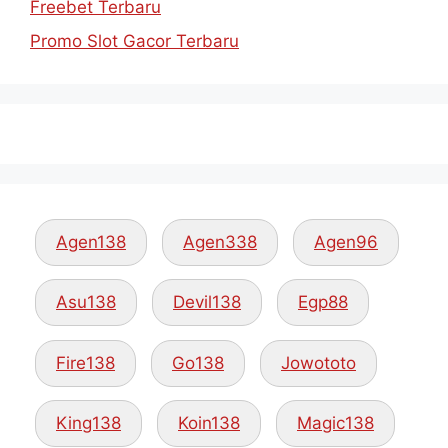
Freebet Terbaru
Promo Slot Gacor Terbaru
Agen138
Agen338
Agen96
Asu138
Devil138
Egp88
Fire138
Go138
Jowototo
King138
Koin138
Magic138