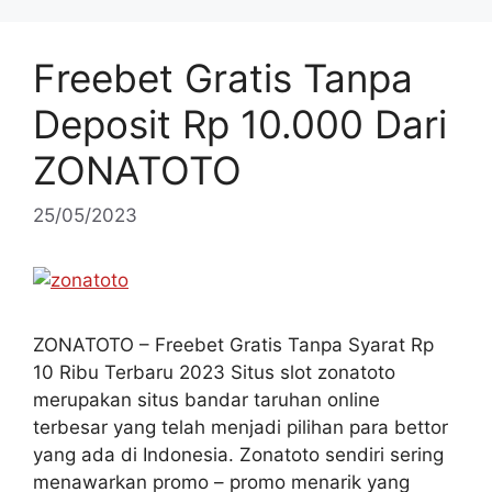
Freebet Gratis Tanpa
Deposit Rp 10.000 Dari
ZONATOTO
25/05/2023
ZONATOTO – Freebet Gratis Tanpa Syarat Rp
10 Ribu Terbaru 2023 Situs slot zonatoto
merupakan situs bandar taruhan online
terbesar yang telah menjadi pilihan para bettor
yang ada di Indonesia. Zonatoto sendiri sering
menawarkan promo – promo menarik yang