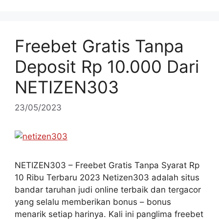
Freebet Gratis Tanpa
Deposit Rp 10.000 Dari
NETIZEN303
23/05/2023
NETIZEN303 – Freebet Gratis Tanpa Syarat Rp
10 Ribu Terbaru 2023 Netizen303 adalah situs
bandar taruhan judi online terbaik dan tergacor
yang selalu memberikan bonus – bonus
menarik setiap harinya. Kali ini panglima freebet