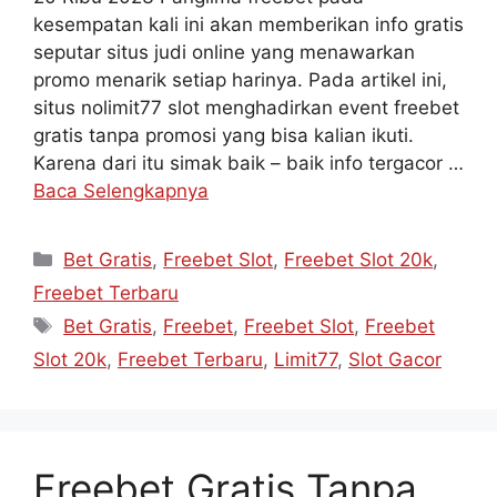
kesempatan kali ini akan memberikan info gratis
seputar situs judi online yang menawarkan
promo menarik setiap harinya. Pada artikel ini,
situs nolimit77 slot menghadirkan event freebet
gratis tanpa promosi yang bisa kalian ikuti.
Karena dari itu simak baik – baik info tergacor …
Baca Selengkapnya
Kategori
Bet Gratis
,
Freebet Slot
,
Freebet Slot 20k
,
Freebet Terbaru
Tag
Bet Gratis
,
Freebet
,
Freebet Slot
,
Freebet
Slot 20k
,
Freebet Terbaru
,
Limit77
,
Slot Gacor
Freebet Gratis Tanpa