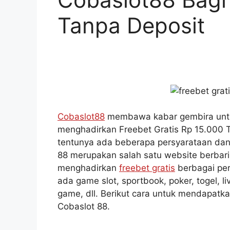
Tanpa Deposit
Cobaslot88
membawa kabar gembira untuk
menghadirkan Freebet Gratis Rp 15.000 
tentunya ada beberapa persyarataan dan 
88 merupakan salah satu website berbari
menghadirkan
freebet gratis
berbagai perm
ada game slot, sportbook, poker, togel, 
game, dll. Berikut cara untuk mendapatka
Cobaslot 88.