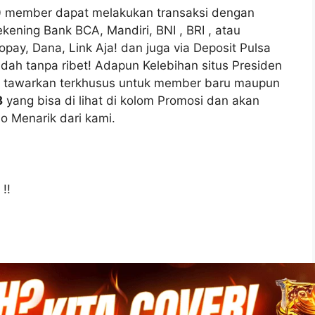
0 member dapat melakukan transaksi dengan
ekening Bank BCA, Mandiri, BNI , BRI , atau
pay, Dana, Link Aja! dan juga via Deposit Pulsa
ah tanpa ribet! Adapun Kelebihan situs Presiden
ami tawarkan terkhusus untuk member baru maupun
8
yang bisa di lihat di kolom Promosi dan akan
o Menarik dari kami.
!!