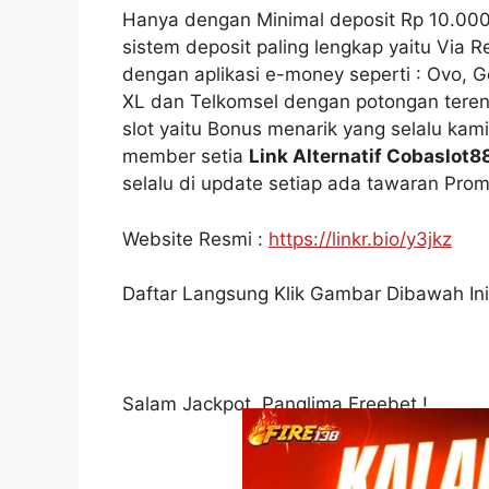
Hanya dengan Minimal deposit Rp 10.00
sistem deposit paling lengkap yaitu Via R
dengan aplikasi e-money seperti : Ovo, Go
XL dan Telkomsel dengan potongan terend
slot yaitu Bonus menarik yang selalu k
member setia
Link Alternatif Cobaslot8
selalu di update setiap ada tawaran Prom
Website Resmi :
https://linkr.bio/y3jkz
Daftar Langsung Klik Gambar Dibawah Ini 
Salam Jackpot, Panglima Freebet !