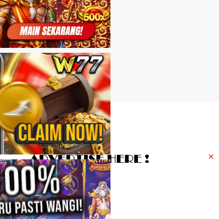
X
✕
X