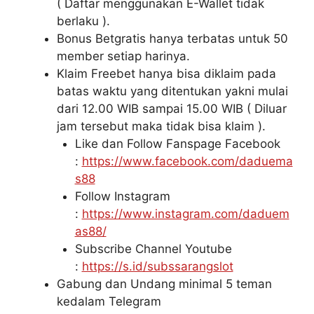
( Daftar menggunakan E-Wallet tidak
berlaku ).
Bonus Betgratis hanya terbatas untuk 50
member setiap harinya.
Klaim Freebet hanya bisa diklaim pada
batas waktu yang ditentukan yakni mulai
dari 12.00 WIB sampai 15.00 WIB ( Diluar
jam tersebut maka tidak bisa klaim ).
Like dan Follow Fanspage Facebook
:
https://www.facebook.com/daduema
s88
Follow Instagram
:
https://www.instagram.com/daduem
as88/
Subscribe Channel Youtube
:
https://s.id/subssarangslot
Gabung dan Undang minimal 5 teman
kedalam Telegram