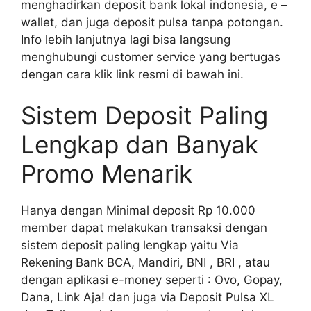
menghadirkan deposit bank lokal indonesia, e –
wallet, dan juga deposit pulsa tanpa potongan.
Info lebih lanjutnya lagi bisa langsung
menghubungi customer service yang bertugas
dengan cara klik link resmi di bawah ini.
Sistem Deposit Paling
Lengkap dan Banyak
Promo Menarik
Hanya dengan Minimal deposit Rp 10.000
member dapat melakukan transaksi dengan
sistem deposit paling lengkap yaitu Via
Rekening Bank BCA, Mandiri, BNI , BRI , atau
dengan aplikasi e-money seperti : Ovo, Gopay,
Dana, Link Aja! dan juga via Deposit Pulsa XL