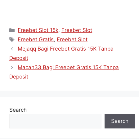
Kategori
Freebet Slot 15k
,
Freebet Slot
Tag
Freebet Gratis
,
Freebet Slot
Mejaqq Bagi Freebet Gratis 15K Tanpa
Deposit
Macan33 Bagi Freebet Gratis 15K Tanpa
Deposit
Search
Search