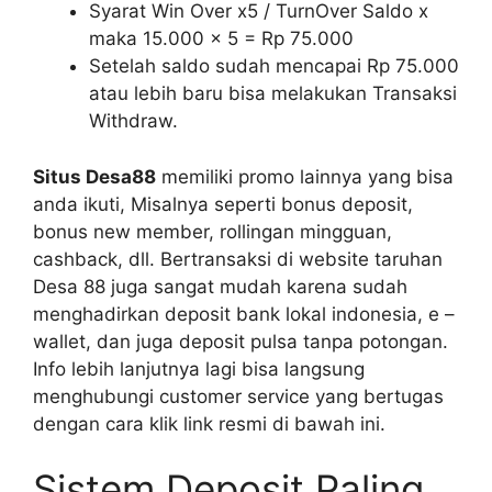
Syarat Win Over x5 / TurnOver Saldo x
maka 15.000 x 5 = Rp 75.000
Setelah saldo sudah mencapai Rp 75.000
atau lebih baru bisa melakukan Transaksi
Withdraw.
Situs Desa88
memiliki promo lainnya yang bisa
anda ikuti, Misalnya seperti bonus deposit,
bonus new member, rollingan mingguan,
cashback, dll. Bertransaksi di website taruhan
Desa 88 juga sangat mudah karena sudah
menghadirkan deposit bank lokal indonesia, e –
wallet, dan juga deposit pulsa tanpa potongan.
Info lebih lanjutnya lagi bisa langsung
menghubungi customer service yang bertugas
dengan cara klik link resmi di bawah ini.
Sistem Deposit Paling