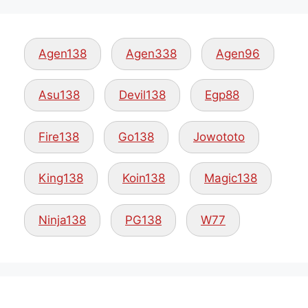
Agen138
Agen338
Agen96
Asu138
Devil138
Egp88
Fire138
Go138
Jowototo
King138
Koin138
Magic138
Ninja138
PG138
W77