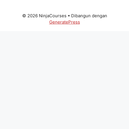
© 2026 NinjaCourses
• Dibangun dengan
GeneratePress