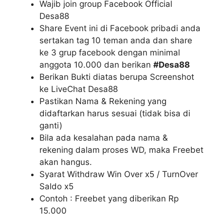
Wajib join group Facebook Official
Desa88
Share Event ini di Facebook pribadi anda
sertakan tag 10 teman anda dan share
ke 3 grup facebook dengan minimal
anggota 10.000 dan berikan
#Desa88
Berikan Bukti diatas berupa Screenshot
ke LiveChat Desa88
Pastikan Nama & Rekening yang
didaftarkan harus sesuai (tidak bisa di
ganti)
Bila ada kesalahan pada nama &
rekening dalam proses WD, maka Freebet
akan hangus.
Syarat Withdraw Win Over x5 / TurnOver
Saldo x5
Contoh : Freebet yang diberikan Rp
15.000