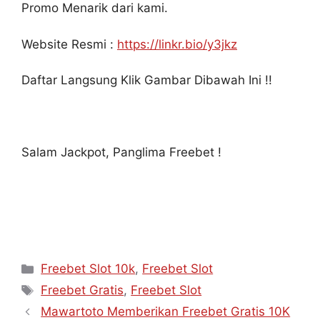
Promo Menarik dari kami.
Website Resmi :
https://linkr.bio/y3jkz
Daftar Langsung Klik Gambar Dibawah Ini !!
Salam Jackpot, Panglima Freebet !
Kategori
Freebet Slot 10k
,
Freebet Slot
Tag
Freebet Gratis
,
Freebet Slot
Mawartoto Memberikan Freebet Gratis 10K