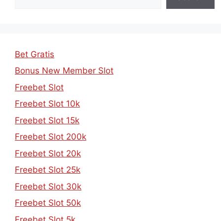
Bet Gratis
Bonus New Member Slot
Freebet Slot
Freebet Slot 10k
Freebet Slot 15k
Freebet Slot 200k
Freebet Slot 20k
Freebet Slot 25k
Freebet Slot 30k
Freebet Slot 50k
Freebet Slot 5k