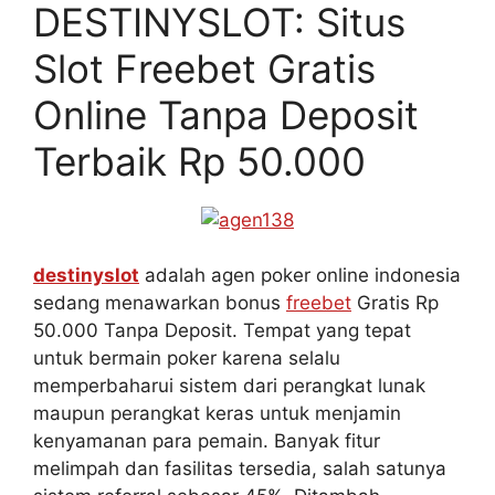
DESTINYSLOT: Situs
Slot Freebet Gratis
Online Tanpa Deposit
Terbaik Rp 50.000
destinyslot
adalah agen poker online indonesia
sedang menawarkan bonus
freebet
Gratis Rp
50.000 Tanpa Deposit. Tempat yang tepat
untuk bermain poker karena selalu
memperbaharui sistem dari perangkat lunak
maupun perangkat keras untuk menjamin
kenyamanan para pemain. Banyak fitur
melimpah dan fasilitas tersedia, salah satunya