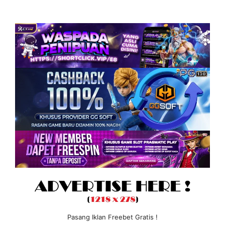
Langsung
ke
isi
Pasang Iklan Freebet Gratis !