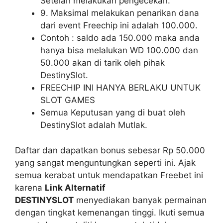
Setelah melakukan pengecekan.
9. Maksimal melakukan penarikan dana
dari event Freechip ini adalah 100.000.
Contoh : saldo ada 150.000 maka anda
hanya bisa melalukan WD 100.000 dan
50.000 akan di tarik oleh pihak
DestinySlot.
FREECHIP INI HANYA BERLAKU UNTUK
SLOT GAMES
Semua Keputusan yang di buat oleh
DestinySlot adalah Mutlak.
Daftar dan dapatkan bonus sebesar Rp 50.000
yang sangat menguntungkan seperti ini. Ajak
semua kerabat untuk mendapatkan Freebet ini
karena
Link Alternatif
DESTINYSLOT
menyediakan banyak permainan
dengan tingkat kemenangan tinggi. Ikuti semua