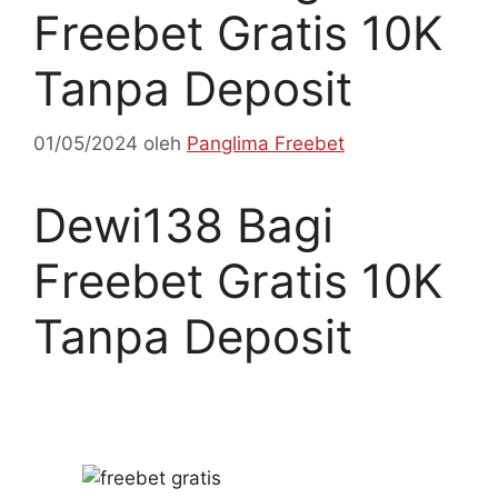
Freebet Gratis 10K
Tanpa Deposit
01/05/2024
oleh
Panglima Freebet
Dewi138 Bagi
Freebet Gratis 10K
Tanpa Deposit