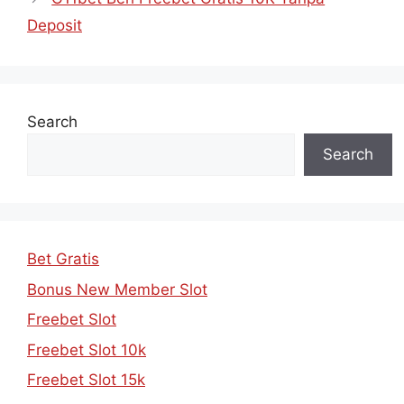
Deposit
Search
Search
Bet Gratis
Bonus New Member Slot
Freebet Slot
Freebet Slot 10k
Freebet Slot 15k