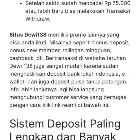
Setelah saldo sudah mencapai Rp 75.000
atau lebih baru bisa melakukan Transaksi
Withdraw.
Situs Dewi138
memiliki promo lainnya yang
bisa anda ikuti, Misalnya seperti bonus deposit,
bonus new member, rollingan mingguan,
cashback, dll. Bertransaksi di website taruhan
Dewi 138 juga sangat mudah karena sudah
menghadirkan deposit bank lokal indonesia, e –
wallet, dan juga deposit pulsa tanpa potongan.
Info lebih lanjutnya lagi bisa langsung
menghubungi customer service yang bertugas
dengan cara klik link resmi di bawah ini.
Sistem Deposit Paling
Lengkap dan Banyak