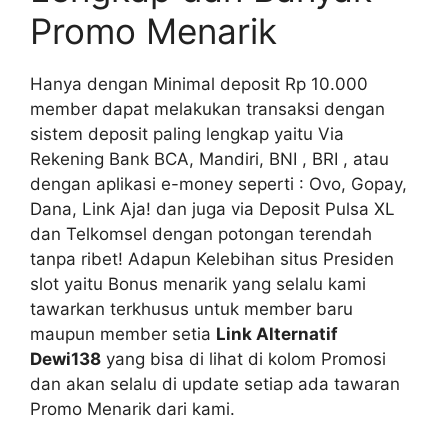
Promo Menarik
Hanya dengan Minimal deposit Rp 10.000
member dapat melakukan transaksi dengan
sistem deposit paling lengkap yaitu Via
Rekening Bank BCA, Mandiri, BNI , BRI , atau
dengan aplikasi e-money seperti : Ovo, Gopay,
Dana, Link Aja! dan juga via Deposit Pulsa XL
dan Telkomsel dengan potongan terendah
tanpa ribet! Adapun Kelebihan situs Presiden
slot yaitu Bonus menarik yang selalu kami
tawarkan terkhusus untuk member baru
maupun member setia
Link Alternatif
Dewi138
yang bisa di lihat di kolom Promosi
dan akan selalu di update setiap ada tawaran
Promo Menarik dari kami.