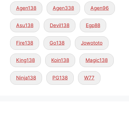
Agen138
Agen338
Agen96
Asu138
Devil138
Egp88
Fire138
Go138
Jowototo
King138
Koin138
Magic138
Ninja138
PG138
W77