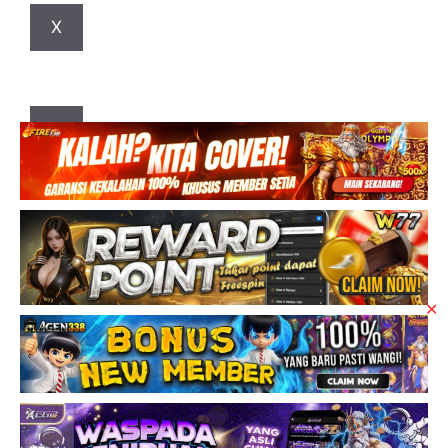
X
X
X
✕
X