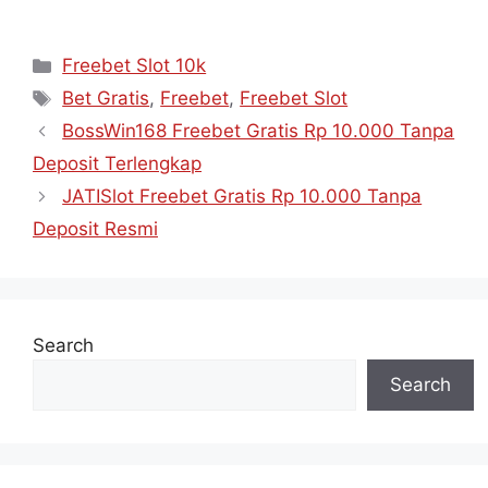
Kategori
Freebet Slot 10k
Tag
Bet Gratis
,
Freebet
,
Freebet Slot
BossWin168 Freebet Gratis Rp 10.000 Tanpa
Deposit Terlengkap
JATISlot Freebet Gratis Rp 10.000 Tanpa
Deposit Resmi
Search
Search