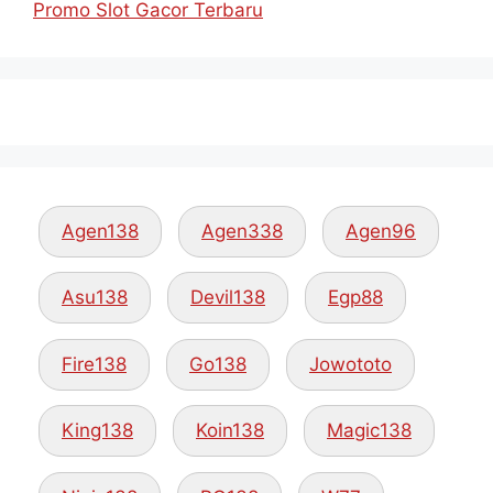
Promo Slot Gacor Terbaru
Agen138
Agen338
Agen96
Asu138
Devil138
Egp88
Fire138
Go138
Jowototo
King138
Koin138
Magic138