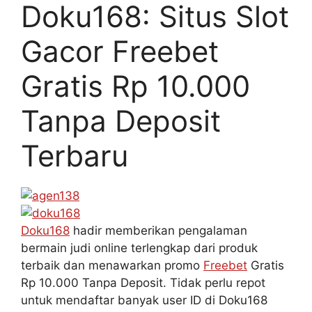
Doku168: Situs Slot
Gacor Freebet
Gratis Rp 10.000
Tanpa Deposit
Terbaru
Doku168
hadir memberikan pengalaman
bermain judi online terlengkap dari produk
terbaik dan menawarkan promo
Freebet
Gratis
Rp 10.000 Tanpa Deposit. Tidak perlu repot
untuk mendaftar banyak user ID di Doku168