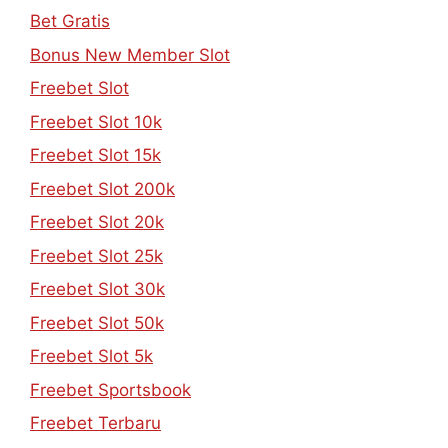
Bet Gratis
Bonus New Member Slot
Freebet Slot
Freebet Slot 10k
Freebet Slot 15k
Freebet Slot 200k
Freebet Slot 20k
Freebet Slot 25k
Freebet Slot 30k
Freebet Slot 50k
Freebet Slot 5k
Freebet Sportsbook
Freebet Terbaru