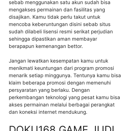
sebab menggunakan satu akun sudah bisa
mengakses permainan dan fasilitas yang
disajikan. Kamu tidak perlu takut untuk
mencoba keberuntungan disini sebab situs
sudah dilabeli lisensi resmi serikat perjudian
sehingga dipastikan aman membayar
berapapun kemenangan bettor.
Jangan lewatkan kesempatan kamu untuk
menikmati keuntungan dari program promosi
menarik setiap minggunya. Tentunya kamu bisa
klaim beberapa promosi dengan memenuhi
persyaratan yang berlaku. Dengan
perkembangan teknologi yang pesat kamu bisa
akses permainan melalui berbagai perangkat
dan koneksi internet mendukung.
DOKU168 GAME JUDI