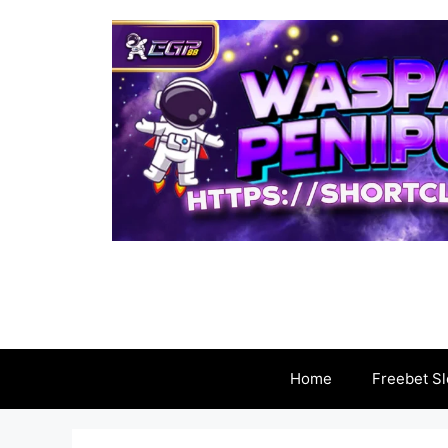
Langsung
ke
isi
Home
Freebet Sl