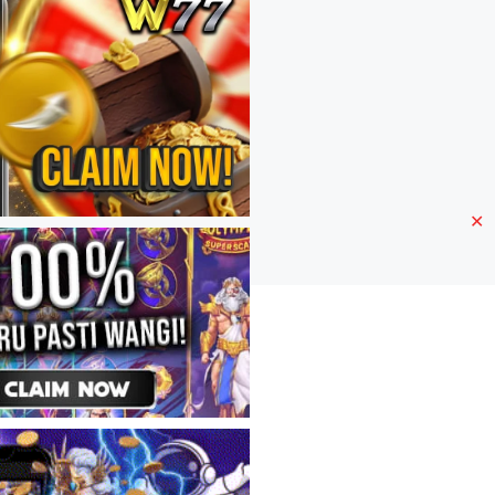
✕
X
X