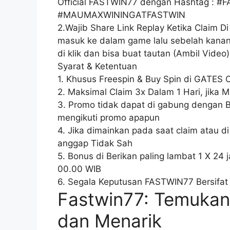
Official FASTWIN77 dengan Hashtag :
#MAUMAXWININGATFASTWIN
2.Wajib Share Link Replay Ketika Claim D
masuk ke dalam game lalu sebelah kanan 
di klik dan bisa buat tautan (Ambil Video)
Syarat & Ketentuan
1. Khusus Freespin & Buy Spin di GATE
2. Maksimal Claim 3x Dalam 1 Hari, jika 
3. Promo tidak dapat di gabung dengan 
mengikuti promo apapun
4. Jika dimainkan pada saat claim atau 
anggap Tidak Sah
5. Bonus di Berikan paling lambat 1 X 24 j
00.00 WIB
6. Segala Keputusan FASTWIN77 Bersifat
Fastwin77: Temukan 
dan Menarik