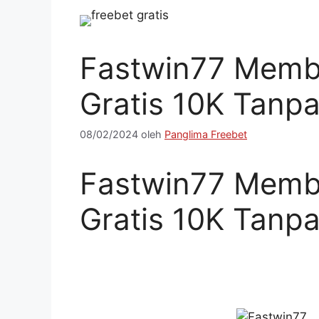
Fastwin77 Membe
Gratis 10K Tanpa
08/02/2024
oleh
Panglima Freebet
Fastwin77 Membe
Gratis 10K Tanpa