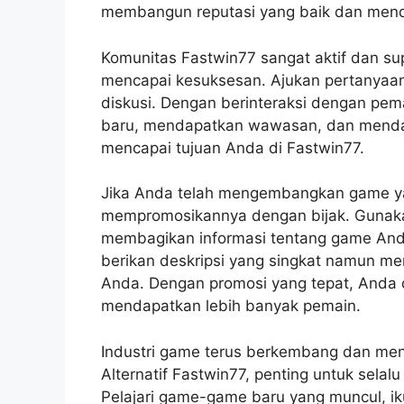
membangun reputasi yang baik dan menda
Komunitas Fastwin77 sangat aktif dan su
mencapai kesuksesan. Ajukan pertanyaan,
diskusi. Dengan berinteraksi dengan pem
baru, mendapatkan wawasan, dan mend
mencapai tujuan Anda di Fastwin77.
Jika Anda telah mengembangkan game ya
mempromosikannya dengan bijak. Gunaka
membagikan informasi tentang game Anda
berikan deskripsi yang singkat namun me
Anda. Dengan promosi yang tepat, Anda
mendapatkan lebih banyak pemain.
Industri game terus berkembang dan meng
Alternatif Fastwin77, penting untuk sela
Pelajari game-game baru yang muncul, ik