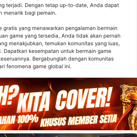
g terjadi. Dengan tetap up-to-date, Anda dapat
n menarik bagi pemain.
ne gratis yang menawarkan pengalaman bermain
uan game yang tersedia, Anda tidak akan pernah
l yang menakjubkan, temukan komunitas yang luas,
ui. Dapatkan kesempatan untuk bermain game
 keseruannya. Bergabunglah dengan komunitas
ri fenomena game global ini.
!!