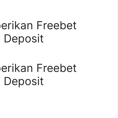
rikan Freebet
 Deposit
rikan Freebet
 Deposit