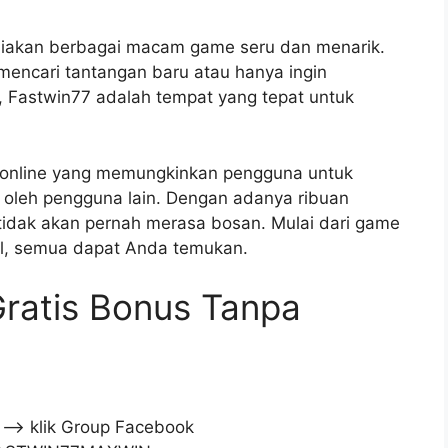
diakan berbagai macam game seru dan menarik.
encari tantangan baru atau hanya ingin
Fastwin77 adalah tempat yang tepat untuk
 online yang memungkinkan pengguna untuk
oleh pengguna lain. Dengan adanya ribuan
idak akan pernah merasa bosan. Mulai dari game
al, semua dapat Anda temukan.
Gratis Bonus Tanpa
e –> klik Group Facebook