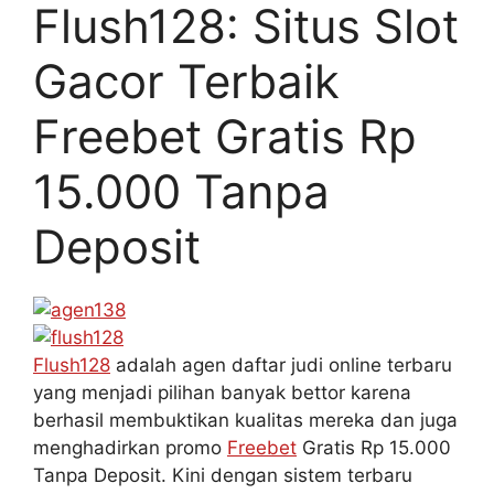
Flush128: Situs Slot
Gacor Terbaik
Freebet Gratis Rp
15.000 Tanpa
Deposit
Flush128
adalah agen daftar judi online terbaru
yang menjadi pilihan banyak bettor karena
berhasil membuktikan kualitas mereka dan juga
menghadirkan promo
Freebet
Gratis Rp 15.000
Tanpa Deposit. Kini dengan sistem terbaru