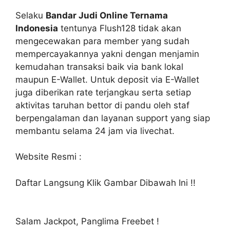
Selaku
Bandar Judi Online Ternama
Indonesia
tentunya Flush128 tidak akan
mengecewakan para member yang sudah
mempercayakannya yakni dengan menjamin
kemudahan transaksi baik via bank lokal
maupun E-Wallet. Untuk deposit via E-Wallet
juga diberikan rate terjangkau serta setiap
aktivitas taruhan bettor di pandu oleh staf
berpengalaman dan layanan support yang siap
membantu selama 24 jam via livechat.
Website Resmi :
Daftar Langsung Klik Gambar Dibawah Ini !!
Salam Jackpot, Panglima Freebet !