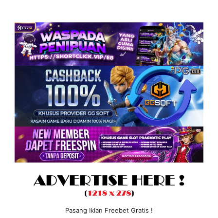
Langsung
ke
isi
Pasang Iklan Freebet Gratis !