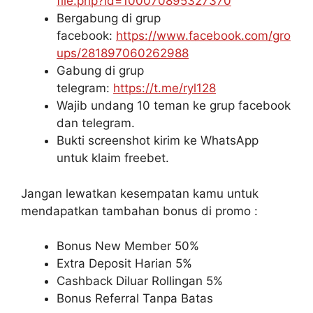
file.php?id=100070895327370
Bergabung di grup
facebook:
https://www.facebook.com/gro
ups/281897060262988
Gabung di grup
telegram:
https://t.me/ryl128
Wajib undang 10 teman ke grup facebook
dan telegram.
Bukti screenshot kirim ke WhatsApp
untuk klaim freebet.
Jangan lewatkan kesempatan kamu untuk
mendapatkan tambahan bonus di promo :
Bonus New Member 50%
Extra Deposit Harian 5%
Cashback Diluar Rollingan 5%
Bonus Referral Tanpa Batas