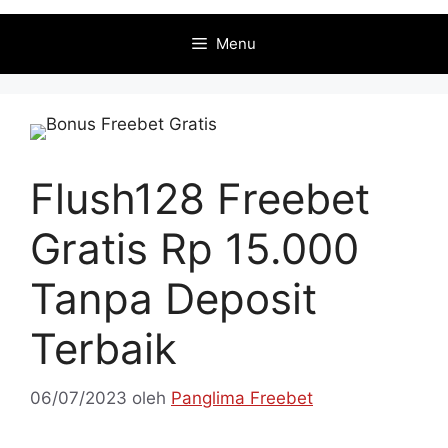
Menu
Flush128 Freebet
Gratis Rp 15.000
Tanpa Deposit
Terbaik
06/07/2023
oleh
Panglima Freebet