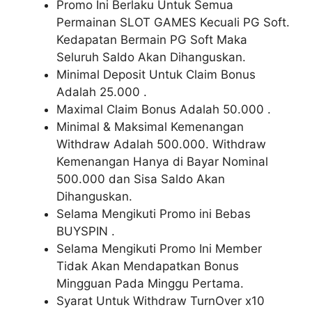
Promo Ini Berlaku Untuk Semua
Permainan SLOT GAMES Kecuali PG Soft.
Kedapatan Bermain PG Soft Maka
Seluruh Saldo Akan Dihanguskan.
Minimal Deposit Untuk Claim Bonus
Adalah 25.000 .
Maximal Claim Bonus Adalah 50.000 .
Minimal & Maksimal Kemenangan
Withdraw Adalah 500.000. Withdraw
Kemenangan Hanya di Bayar Nominal
500.000 dan Sisa Saldo Akan
Dihanguskan.
Selama Mengikuti Promo ini Bebas
BUYSPIN .
Selama Mengikuti Promo Ini Member
Tidak Akan Mendapatkan Bonus
Mingguan Pada Minggu Pertama.
Syarat Untuk Withdraw TurnOver x10