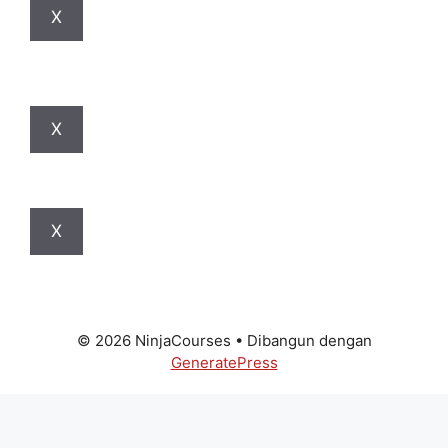
X
X
X
© 2026 NinjaCourses
• Dibangun dengan
GeneratePress