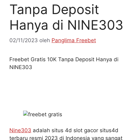
Tanpa Deposit
Hanya di NINE303
02/11/2023
oleh
Panglima Freebet
Freebet Gratis 10K Tanpa Deposit Hanya di
NINE303
Nine303
adalah situs 4d slot gacor situs4d
terbaru resmi 2023 di Indonesia yang sangat