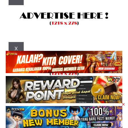
X
X
✕