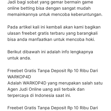
Jadi bagi sobat yang gemar bermain game
online betting bisa dengan sangat mudah
memainkannya untuk mencoba keberuntungan.
Pada artikel kali ini kembali akan kami bagikan
ulasan freebet gratis terbaru yang barangkali
bisa anda manfaatkan untuk mencoba hoki.
Berikut dibawah ini adalah info lengkapnya
untuk anda.
Freebet Gratis Tanpa Deposit Rp 10 Ribu Dari
WARKOP4D
Adalah WARKOP4D yang merupakan salah satu
Agen Judi Online uang asli terbaik dan
terpercaya di Indonesia saat ini.
Freebet Gratis Tanpa Deposit Rp 10 Ribu Dari