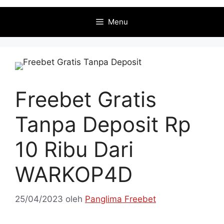
Menu
Freebet Gratis
Tanpa Deposit Rp
10 Ribu Dari
WARKOP4D
25/04/2023
oleh
Panglima Freebet