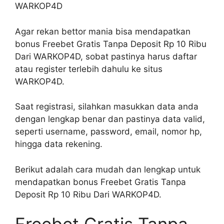
WARKOP4D
Agar rekan bettor mania bisa mendapatkan
bonus Freebet Gratis Tanpa Deposit Rp 10 Ribu
Dari WARKOP4D, sobat pastinya harus daftar
atau register terlebih dahulu ke situs
WARKOP4D.
Saat registrasi, silahkan masukkan data anda
dengan lengkap benar dan pastinya data valid,
seperti username, password, email, nomor hp,
hingga data rekening.
Berikut adalah cara mudah dan lengkap untuk
mendapatkan bonus Freebet Gratis Tanpa
Deposit Rp 10 Ribu Dari WARKOP4D.