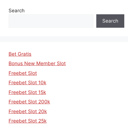
Search
Search
Bet Gratis
Bonus New Member Slot
Freebet Slot
Freebet Slot 10k
Freebet Slot 15k
Freebet Slot 200k
Freebet Slot 20k
Freebet Slot 25k