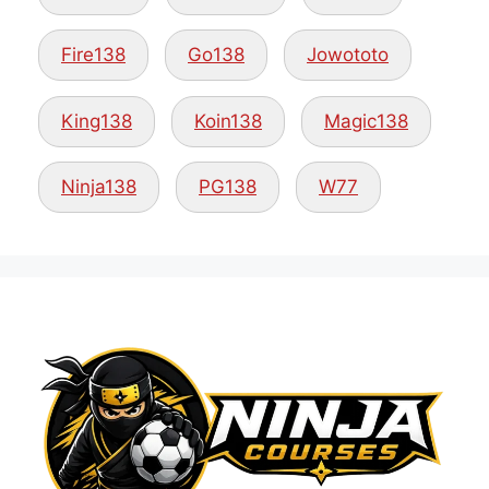
Fire138
Go138
Jowototo
King138
Koin138
Magic138
Ninja138
PG138
W77