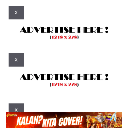
X
X
X