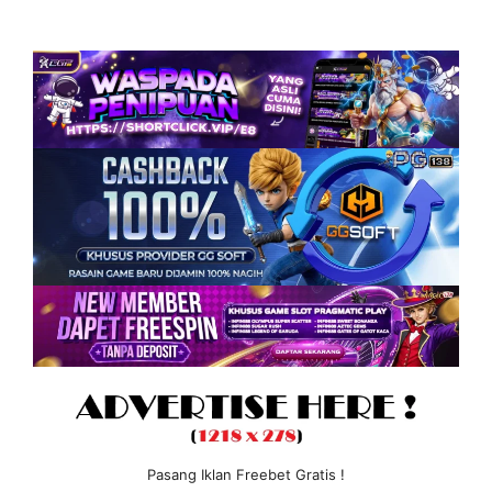
Langsung
ke
isi
Pasang Iklan Freebet Gratis !