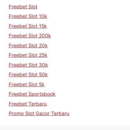
Freebet Slot
Freebet Slot 10k
Freebet Slot 15k
Freebet Slot 200k
Freebet Slot 20k
Freebet Slot 25k
Freebet Slot 30k
Freebet Slot 50k
Freebet Slot 5k
Freebet Sportsbook
Freebet Terbaru
Promo Slot Gacor Terbaru