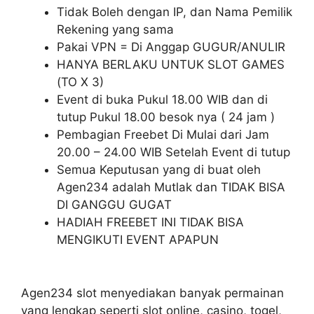
Tidak Boleh dengan IP, dan Nama Pemilik
Rekening yang sama
Pakai VPN = Di Anggap GUGUR/ANULIR
HANYA BERLAKU UNTUK SLOT GAMES
(TO X 3)
Event di buka Pukul 18.00 WIB dan di
tutup Pukul 18.00 besok nya ( 24 jam )
Pembagian Freebet Di Mulai dari Jam
20.00 – 24.00 WIB Setelah Event di tutup
Semua Keputusan yang di buat oleh
Agen234 adalah Mutlak dan TIDAK BISA
DI GANGGU GUGAT
HADIAH FREEBET INI TIDAK BISA
MENGIKUTI EVENT APAPUN
Agen234 slot menyediakan banyak permainan
yang lengkap seperti slot online, casino, togel,