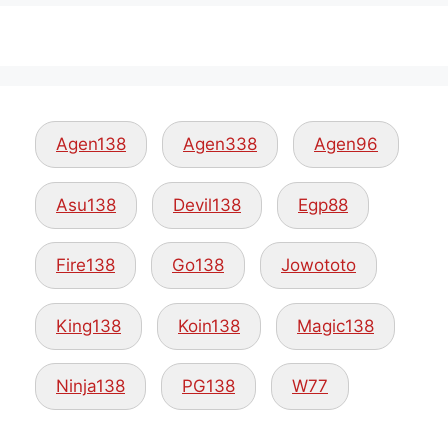
Agen138
Agen338
Agen96
Asu138
Devil138
Egp88
Fire138
Go138
Jowototo
King138
Koin138
Magic138
Ninja138
PG138
W77