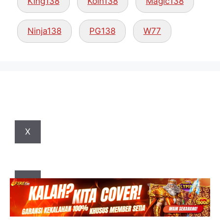
King138
Koin138
Magic138
Ninja138
PG138
W77
X
X