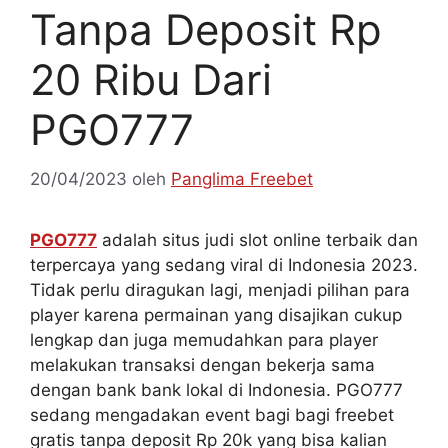
Tanpa Deposit Rp
20 Ribu Dari
PGO777
20/04/2023
oleh
Panglima Freebet
PGO777
adalah situs judi slot online terbaik dan
terpercaya yang sedang viral di Indonesia 2023.
Tidak perlu diragukan lagi, menjadi pilihan para
player karena permainan yang disajikan cukup
lengkap dan juga memudahkan para player
melakukan transaksi dengan bekerja sama
dengan bank bank lokal di Indonesia. PGO777
sedang mengadakan event bagi bagi freebet
gratis tanpa deposit Rp 20k yang bisa kalian