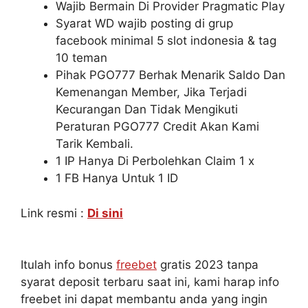
Wajib Bermain Di Provider Pragmatic Play
Syarat WD wajib posting di grup
facebook minimal 5 slot indonesia & tag
10 teman
Pihak PGO777 Berhak Menarik Saldo Dan
Kemenangan Member, Jika Terjadi
Kecurangan Dan Tidak Mengikuti
Peraturan PGO777 Credit Akan Kami
Tarik Kembali.
1 IP Hanya Di Perbolehkan Claim 1 x
1 FB Hanya Untuk 1 ID
Link resmi :
Di sini
Itulah info bonus
freebet
gratis 2023 tanpa
syarat deposit terbaru saat ini, kami harap info
freebet ini dapat membantu anda yang ingin