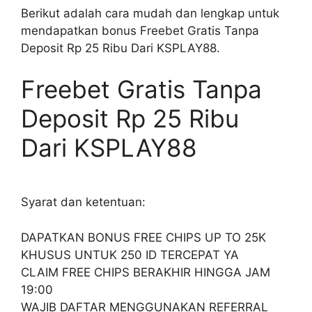
Berikut adalah cara mudah dan lengkap untuk
mendapatkan bonus Freebet Gratis Tanpa
Deposit Rp 25 Ribu Dari KSPLAY88.
Freebet Gratis Tanpa
Deposit Rp 25 Ribu
Dari KSPLAY88
Syarat dan ketentuan:
DAPATKAN BONUS FREE CHIPS UP TO 25K
KHUSUS UNTUK 250 ID TERCEPAT YA
CLAIM FREE CHIPS BERAKHIR HINGGA JAM
19:00
WAJIB DAFTAR MENGGUNAKAN REFERRAL