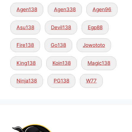
Agen138
Agen338
Agen96
Asu138
Devil138
Egp88
Fire138
Go138
Jowototo
King138
Koin138
Magic138
Ninja138
PG138
W77