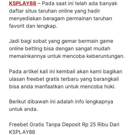
KSPLAY88
– Pada saat ini telah ada banyak
daftar situs taruhan online yang hadir
menyediakan beragam permainan taruhan
favorit dan lengkap.
Jadi bagi sobat yang gemar bermain game
online betting bisa dengan sangat mudah
memainkannya untuk mencoba keberuntungan.
Pada artikel kali ini kembali akan kami bagikan
ulasan freebet gratis terbaru yang barangkali
bisa anda manfaatkan untuk mencoba hoki.
Berikut dibawah ini adalah info lengkapnya
untuk anda.
Freebet Gratis Tanpa Deposit Rp 25 Ribu Dari
KSPLAY88