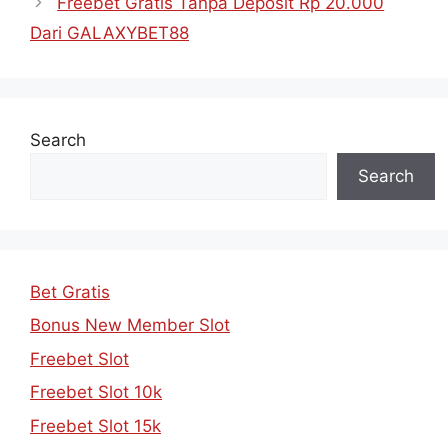
Freebet Gratis Tanpa Deposit Rp 20.000
Dari GALAXYBET88
Search
Search
Bet Gratis
Bonus New Member Slot
Freebet Slot
Freebet Slot 10k
Freebet Slot 15k