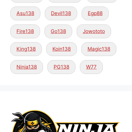
Asu138
Devil138
Egp88
Fire138
Go138
Jowototo
King138
Koin138
Magic138
Ninja138
PG138
W77