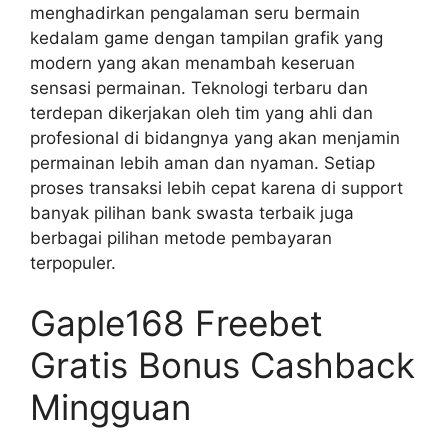
menghadirkan pengalaman seru bermain
kedalam game dengan tampilan grafik yang
modern yang akan menambah keseruan
sensasi permainan. Teknologi terbaru dan
terdepan dikerjakan oleh tim yang ahli dan
profesional di bidangnya yang akan menjamin
permainan lebih aman dan nyaman. Setiap
proses transaksi lebih cepat karena di support
banyak pilihan bank swasta terbaik juga
berbagai pilihan metode pembayaran
terpopuler.
Gaple168 Freebet
Gratis Bonus Cashback
Mingguan