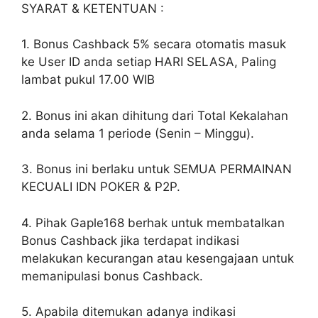
SYARAT & KETENTUAN :
1. Bonus Cashback 5% secara otomatis masuk
ke User ID anda setiap HARI SELASA, Paling
lambat pukul 17.00 WIB
2. Bonus ini akan dihitung dari Total Kekalahan
anda selama 1 periode (Senin – Minggu).
3. Bonus ini berlaku untuk SEMUA PERMAINAN
KECUALI IDN POKER & P2P.
4. Pihak Gaple168 berhak untuk membatalkan
Bonus Cashback jika terdapat indikasi
melakukan kecurangan atau kesengajaan untuk
memanipulasi bonus Cashback.
5. Apabila ditemukan adanya indikasi