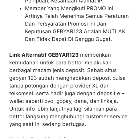
Penipuan, Kesamaan Alamat IP.
Member Yang Mengikuti PROMO Ini
Artinya Telah Menerima Semua Peraturan
Dan Persyaratan Promosi Ini Dan
Keputusan GEBYAR123 Adalah MUTLAK
Dan Tidak Dapat Di Ganggu Gugat.
Link Alternatif GEBYAR123
memberikan
kemudahan untuk para bettor melakukan
berbagai macam jenis deposit. Sebab situs
gebyar 123 sudah menghadirkan deposit pulsa
tanpa potongan dengan provider XL dan
telkomsel. serta hadir juga dengan deposit e –
wallet seperti ovo, gopay, dana, dan linkaja.
Untuk info lebih lanjutnya lagi silahkan para
bettor langsung menghubungi customer service
yang saat ini sedang bertugas.