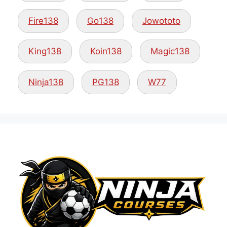
Fire138
Go138
Jowototo
King138
Koin138
Magic138
Ninja138
PG138
W77