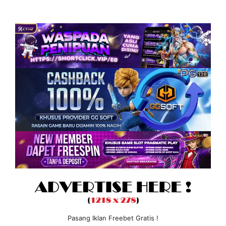
Langsung
ke
isi
Pasang Iklan Freebet Gratis !