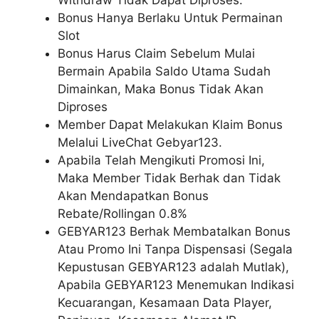
Withdraw Tidak Dapat Diproses.
Bonus Hanya Berlaku Untuk Permainan
Slot
Bonus Harus Claim Sebelum Mulai
Bermain Apabila Saldo Utama Sudah
Dimainkan, Maka Bonus Tidak Akan
Diproses
Member Dapat Melakukan Klaim Bonus
Melalui LiveChat Gebyar123.
Apabila Telah Mengikuti Promosi Ini,
Maka Member Tidak Berhak dan Tidak
Akan Mendapatkan Bonus
Rebate/Rollingan 0.8%
GEBYAR123 Berhak Membatalkan Bonus
Atau Promo Ini Tanpa Dispensasi (Segala
Kepustusan GEBYAR123 adalah Mutlak),
Apabila GEBYAR123 Menemukan Indikasi
Kecuarangan, Kesamaan Data Player,