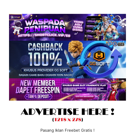
Langsung
ke
isi
Pasang Iklan Freebet Gratis !