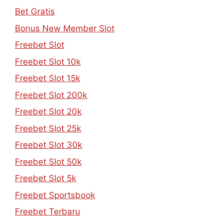
Bet Gratis
Bonus New Member Slot
Freebet Slot
Freebet Slot 10k
Freebet Slot 15k
Freebet Slot 200k
Freebet Slot 20k
Freebet Slot 25k
Freebet Slot 30k
Freebet Slot 50k
Freebet Slot 5k
Freebet Sportsbook
Freebet Terbaru