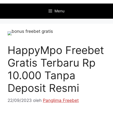
Menu
HappyMpo Freebet
Gratis Terbaru Rp
10.000 Tanpa
Deposit Resmi
22/09/2023
oleh
Panglima Freebet