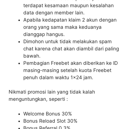
terdapat kesamaan maupun kesalahan
data dengan member lain.
Apabila kedapatan klaim 2 akun dengan
orang yang sama maka keduanya
dianggap hangus.
Dimohon untuk tidak melakukan spam
chat karena chat akan diambil dari paling
bawah.
Pembagian Freebet akan diberikan ke ID
masing-masing setelah kuota Freebet
penuh dalam waktu 1×24 jam.
Nikmati promosi lain yang tidak kalah
menguntungkan, seperti :
Welcome Bonus 30%
Bonus Reload Slot 30%
Bonus Referral 0.3%