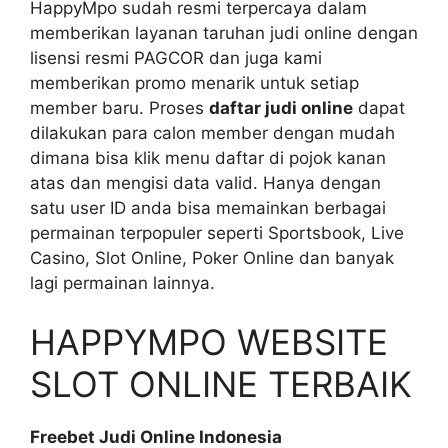
HappyMpo sudah resmi terpercaya dalam
memberikan layanan taruhan judi online dengan
lisensi resmi PAGCOR dan juga kami
memberikan promo menarik untuk setiap
member baru. Proses
daftar judi online
dapat
dilakukan para calon member dengan mudah
dimana bisa klik menu daftar di pojok kanan
atas dan mengisi data valid. Hanya dengan
satu user ID anda bisa memainkan berbagai
permainan terpopuler seperti Sportsbook, Live
Casino, Slot Online, Poker Online dan banyak
lagi permainan lainnya.
HAPPYMPO WEBSITE
SLOT ONLINE TERBAIK
Freebet Judi Online Indonesia