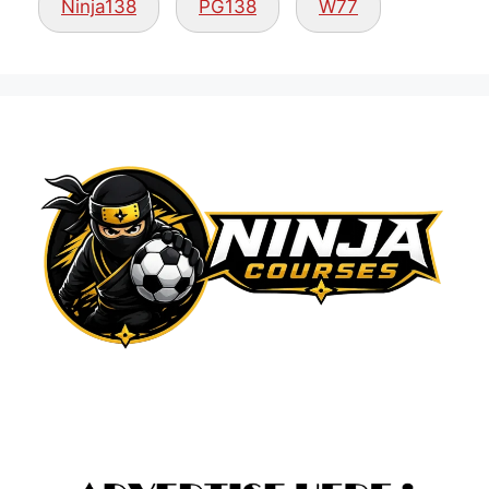
Ninja138
PG138
W77