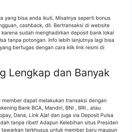
a yang bisa anda ikuti, Misalnya seperti bonus
gguan, cashback, dll. Bertransaksi di website
 karena sudah menghadirkan deposit bank lokal
lsa tanpa potongan. Info lebih lanjutnya lagi bisa
ang bertugas dengan cara klik link resmi di
ing Lengkap dan Banyak
0 member dapat melakukan transaksi dengan
ekening Bank BCA, Mandiri, BNI , BRI , atau
pay, Dana, Link Aja! dan juga via Deposit Pulsa
ah tanpa ribet! Adapun Kelebihan situs Presiden
ami tawarkan terkhusus untuk member baru maupun