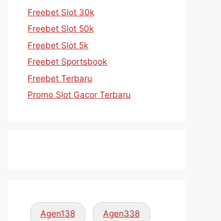
Freebet Slot 30k
Freebet Slot 50k
Freebet Slot 5k
Freebet Sportsbook
Freebet Terbaru
Promo Slot Gacor Terbaru
Agen138
Agen338