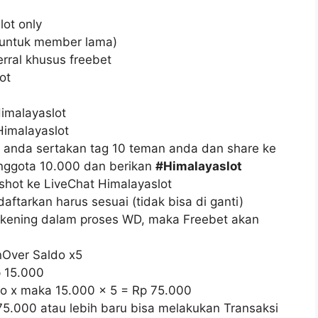
lot only
 untuk member lama)
rral khusus freebet
ot
Himalayaslot
Himalayaslot
di anda sertakan tag 10 teman anda dan share ke
nggota 10.000 dan berikan
#Himalayaslot
shot ke LiveChat Himalayaslot
ftarkan harus sesuai (tidak bisa di ganti)
ekening dalam proses WD, maka Freebet akan
nOver Saldo x5
p 15.000
do x maka 15.000 x 5 = Rp 75.000
5.000 atau lebih baru bisa melakukan Transaksi