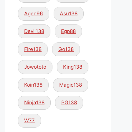
Agen96
Asu138
Devil138
Egp88
Fire138
Go138
Jowototo
King138
Koin138
Magic138
Ninja138
PG138
W77