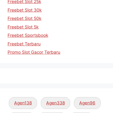
Freebet Slot 25k
Freebet Slot 30k
Freebet Slot 50k
Freebet Slot 5k
Freebet Sportsbook
Freebet Terbaru
Promo Slot Gacor Terbaru
Agen138
Agen338
Agen96