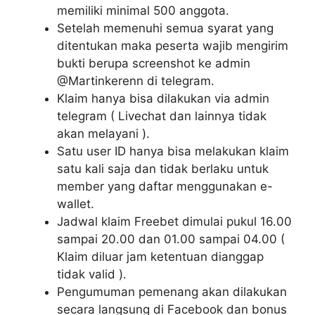
memiliki minimal 500 anggota.
Setelah memenuhi semua syarat yang
ditentukan maka peserta wajib mengirim
bukti berupa screenshot ke admin
@Martinkerenn di telegram.
Klaim hanya bisa dilakukan via admin
telegram ( Livechat dan lainnya tidak
akan melayani ).
Satu user ID hanya bisa melakukan klaim
satu kali saja dan tidak berlaku untuk
member yang daftar menggunakan e-
wallet.
Jadwal klaim Freebet dimulai pukul 16.00
sampai 20.00 dan 01.00 sampai 04.00 (
Klaim diluar jam ketentuan dianggap
tidak valid ).
Pengumuman pemenang akan dilakukan
secara langsung di Facebook dan bonus