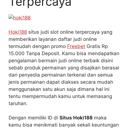
Terpercaya
Hoki188
situs judi slot online terpercaya yang
memberikan layanan daftar judi online
termudah dengan promo
Freebet
Gratis Rp
15.000 Tanpa Deposit. Kamu bisa mendapatkan
pengalaman bermain judi online terbaik disini
sebab produk permainan yang disajikan berasal
dari penyedia permainan terkenal dan semua
jenis permainan dapat diakses secara mudah
menggunakan satu akun saja dimana hal ini
tentu mempermudah kamu untuk memasang
taruhan.
Dengan memiliki ID di
Situs Hoki188
maka
kamu bisa menikmati banyak sekali keuntungan