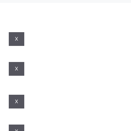
X
X
X