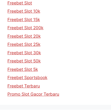
Freebet Slot
Freebet Slot 10k
Freebet Slot 15k
Freebet Slot 200k
Freebet Slot 20k
Freebet Slot 25k
Freebet Slot 30k
Freebet Slot 50k
Freebet Slot 5k
Freebet Sportsbook
Freebet Terbaru
Promo Slot Gacor Terbaru