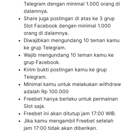
Telegram dengan minimal 1.000 orang di
dalamnya.
Share juga postingan di atas ke 3 grup
Slot Facebook dengan minimal 1.000
orang di dalamnya.
Diwajibkan mengundang 10 teman kamu
ke grup Telegram.
Wajib mengundang 10 teman kamu ke
grup Facebook.
Kirim bukti postingan kamu ke grup
Telegram.
Minimal kamu untuk melakukan withdraw
adalah Rp 100.000
Freebet hanya berlaku untuk permainan
Slot saja.
Freebet ini akan ditutup jam 17:00 WIB.
Jika kamu mengambil Freebet setelah
jam 17:00 tidak akan diberikan.