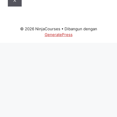
X
© 2026 NinjaCourses
• Dibangun dengan
GeneratePress