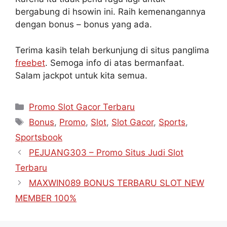
bergabung di hsowin ini. Raih kemenangannya
dengan bonus – bonus yang ada.
Terima kasih telah berkunjung di situs panglima
freebet
. Semoga info di atas bermanfaat.
Salam jackpot untuk kita semua.
Kategori
Promo Slot Gacor Terbaru
Tag
Bonus
,
Promo
,
Slot
,
Slot Gacor
,
Sports
,
Sportsbook
PEJUANG303 – Promo Situs Judi Slot
Terbaru
MAXWIN089 BONUS TERBARU SLOT NEW
MEMBER 100%