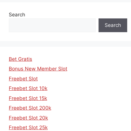
Search
Search
Bet Gratis
Bonus New Member Slot
Freebet Slot
Freebet Slot 10k
Freebet Slot 15k
Freebet Slot 200k
Freebet Slot 20k
Freebet Slot 25k