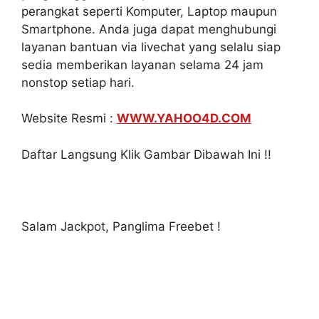
perangkat seperti Komputer, Laptop maupun
Smartphone. Anda juga dapat menghubungi
layanan bantuan via livechat yang selalu siap
sedia memberikan layanan selama 24 jam
nonstop setiap hari.
Website Resmi :
WWW.YAHOO4D.COM
Daftar Langsung Klik Gambar Dibawah Ini !!
Salam Jackpot, Panglima Freebet !