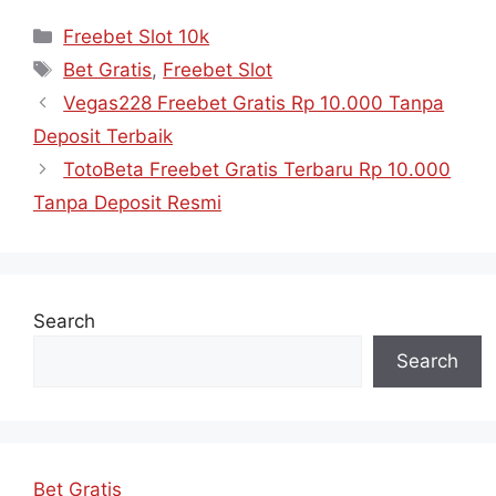
Kategori
Freebet Slot 10k
Tag
Bet Gratis
,
Freebet Slot
Vegas228 Freebet Gratis Rp 10.000 Tanpa
Deposit Terbaik
TotoBeta Freebet Gratis Terbaru Rp 10.000
Tanpa Deposit Resmi
Search
Search
Bet Gratis