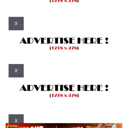
X
X
X