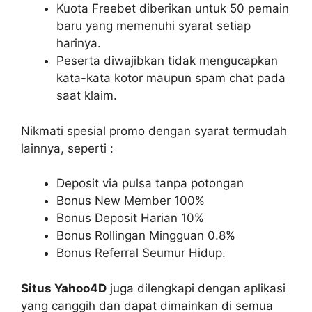
Kuota Freebet diberikan untuk 50 pemain
baru yang memenuhi syarat setiap
harinya.
Peserta diwajibkan tidak mengucapkan
kata-kata kotor maupun spam chat pada
saat klaim.
Nikmati spesial promo dengan syarat termudah
lainnya, seperti :
Deposit via pulsa tanpa potongan
Bonus New Member 100%
Bonus Deposit Harian 10%
Bonus Rollingan Mingguan 0.8%
Bonus Referral Seumur Hidup.
Situs Yahoo4D
juga dilengkapi dengan aplikasi
yang canggih dan dapat dimainkan di semua