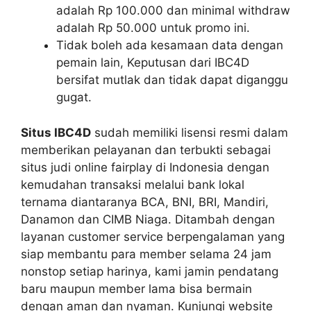
adalah Rp 100.000 dan minimal withdraw
adalah Rp 50.000 untuk promo ini.
Tidak boleh ada kesamaan data dengan
pemain lain, Keputusan dari IBC4D
bersifat mutlak dan tidak dapat diganggu
gugat.
Situs IBC4D
sudah memiliki lisensi resmi dalam
memberikan pelayanan dan terbukti sebagai
situs judi online fairplay di Indonesia dengan
kemudahan transaksi melalui bank lokal
ternama diantaranya BCA, BNI, BRI, Mandiri,
Danamon dan CIMB Niaga. Ditambah dengan
layanan customer service berpengalaman yang
siap membantu para member selama 24 jam
nonstop setiap harinya, kami jamin pendatang
baru maupun member lama bisa bermain
dengan aman dan nyaman. Kunjungi website