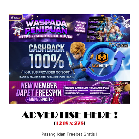
Langsung
ke
isi
Pasang Iklan Freebet Gratis !