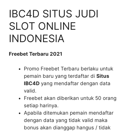
IBC4D SITUS JUDI
SLOT ONLINE
INDONESIA
Freebet Terbaru 2021
Promo Freebet Terbaru berlaku untuk
pemain baru yang terdaftar di
Situs
IBC4D
yang mendaftar dengan data
valid.
Freebet akan diberikan untuk 50 orang
setiap harinya.
Apabila ditemukan pemain mendaftar
dengan data yang tidak valid maka
bonus akan dianggap hangus / tidak