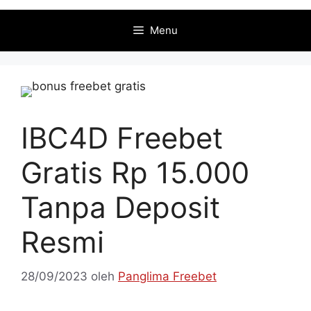
Menu
IBC4D Freebet
Gratis Rp 15.000
Tanpa Deposit
Resmi
28/09/2023
oleh
Panglima Freebet