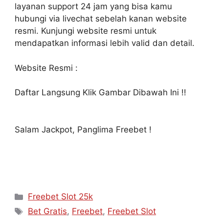
layanan support 24 jam yang bisa kamu
hubungi via livechat sebelah kanan website
resmi. Kunjungi website resmi untuk
mendapatkan informasi lebih valid dan detail.
Website Resmi :
Daftar Langsung Klik Gambar Dibawah Ini !!
Salam Jackpot, Panglima Freebet !
Kategori
Freebet Slot 25k
Tag
Bet Gratis
,
Freebet
,
Freebet Slot