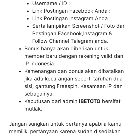
Username / ID :
Link Postingan Facebook Anda :
Link Postingan Instagram Anda :
Serta lampirkan Screenshot / Foto dari
Postingan Facebook,Instagram &
Follow Channel Telegram anda.
Bonus hanya akan diberikan untuk
member baru dengan rekening valid dan
IP Indonesia.
Kemenangan dan bonus akan dibatalkan
jika ada kecurangan seperti taruhan dua
sisi, gantung Freespin, Kesamaan IP dan
sebagainya.
Keputusan dari admin
IBETOTO
bersifat
mutlak.
Jangan sungkan untuk bertanya apabila kamu
memiliki pertanyaan karena sudah disediakan