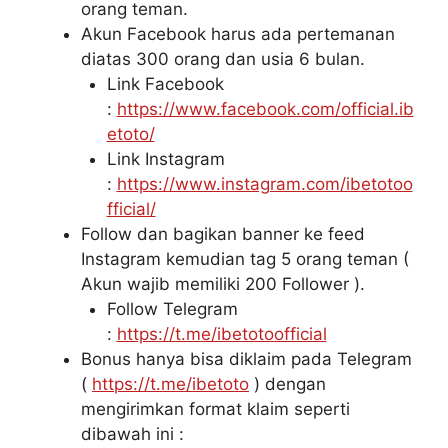
orang teman.
Akun Facebook harus ada pertemanan
diatas 300 orang dan usia 6 bulan.
Link Facebook
:
https://www.facebook.com/official.ib
etoto/
Link Instagram
:
https://www.instagram.com/ibetotoo
fficial/
Follow dan bagikan banner ke feed
Instagram kemudian tag 5 orang teman (
Akun wajib memiliki 200 Follower ).
Follow Telegram
:
https://t.me/ibetotoofficial
Bonus hanya bisa diklaim pada Telegram
(
https://t.me/ibetoto
) dengan
mengirimkan format klaim seperti
dibawah ini :