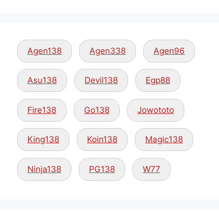
Agen138
Agen338
Agen96
Asu138
Devil138
Egp88
Fire138
Go138
Jowototo
King138
Koin138
Magic138
Ninja138
PG138
W77