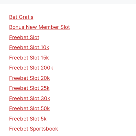
Bet Gratis
Bonus New Member Slot
Freebet Slot
Freebet Slot 10k
Freebet Slot 15k
Freebet Slot 200k
Freebet Slot 20k
Freebet Slot 25k
Freebet Slot 30k
Freebet Slot 50k
Freebet Slot 5k
Freebet Sportsbook