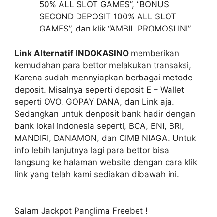
50% ALL SLOT GAMES”, “BONUS
SECOND DEPOSIT 100% ALL SLOT
GAMES”, dan klik “AMBIL PROMOSI INI”.
Link Alternatif INDOKASINO
memberikan
kemudahan para bettor melakukan transaksi,
Karena sudah mennyiapkan berbagai metode
deposit. Misalnya seperti deposit E – Wallet
seperti OVO, GOPAY DANA, dan Link aja.
Sedangkan untuk denposit bank hadir dengan
bank lokal indonesia seperti, BCA, BNI, BRI,
MANDIRI, DANAMON, dan CIMB NIAGA. Untuk
info lebih lanjutnya lagi para bettor bisa
langsung ke halaman website dengan cara klik
link yang telah kami sediakan dibawah ini.
Salam Jackpot Panglima Freebet !