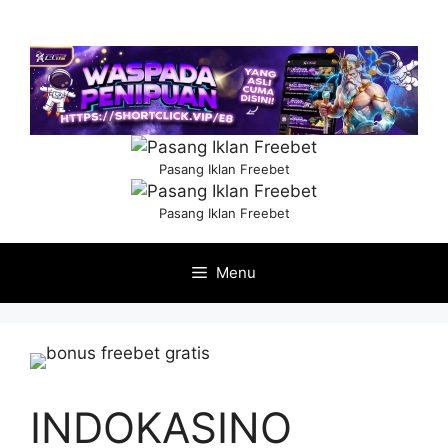
Langsung
ke
isi
Pasang Iklan Freebet
Pasang Iklan Freebet
Menu
INDOKASINO