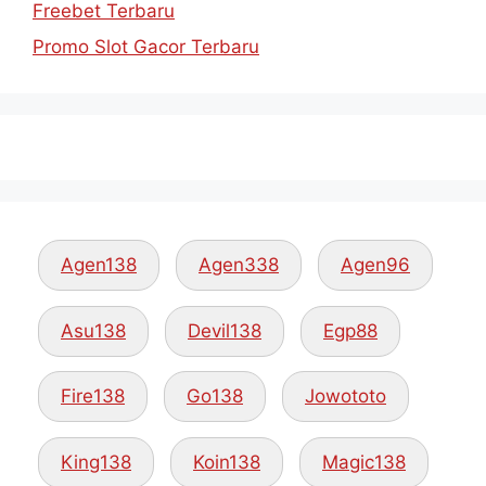
Freebet Terbaru
Promo Slot Gacor Terbaru
Agen138
Agen338
Agen96
Asu138
Devil138
Egp88
Fire138
Go138
Jowototo
King138
Koin138
Magic138