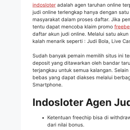
indosloter
adalah agen taruhan online te
judi online terlengkap hanya dengan sa
masyarakat dalam proses daftar. Jika pe
tentu dapat mencoba klaim promo
freebe
daftar akun judi online. Melalui satu ak
kalah menarik seperti : Judi Bola, Live C
Sudah banyak pemain memilih situs ini t
deposit yang ditawarkan oleh bandar taru
terjangkau untuk semua kalangan. Selain 
bebas yang dapat diakses melalui berbag
Smartphone.
Indosloter Agen Ju
Ketentuan freechip bisa di withdr
dari nilai bonus.