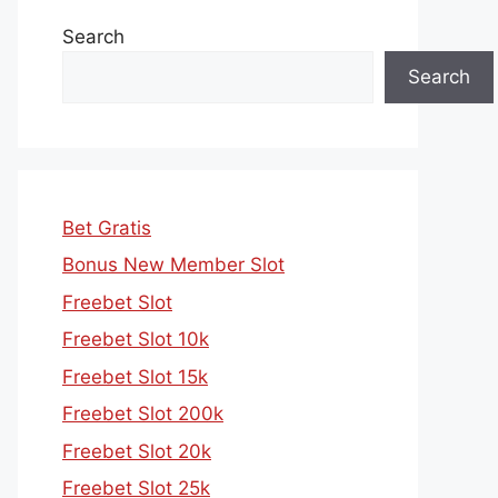
Search
Search
Bet Gratis
Bonus New Member Slot
Freebet Slot
Freebet Slot 10k
Freebet Slot 15k
Freebet Slot 200k
Freebet Slot 20k
Freebet Slot 25k