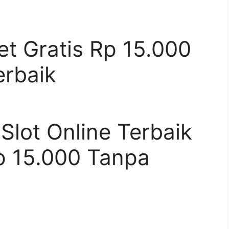
et Gratis Rp 15.000
erbaik
 Slot Online Terbaik
p 15.000 Tanpa