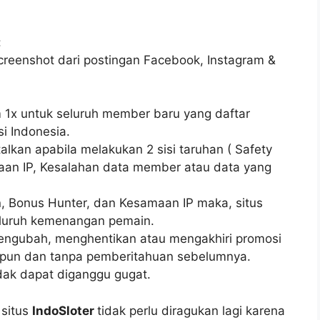
 Anda :
:
creenshot dari postingan Facebook, Instagram &
m 1x untuk seluruh member baru yang daftar
i Indonesia.
kan apabila melakukan 2 sisi taruhan ( Safety
aan IP, Kesalahan data member atau data yang
n, Bonus Hunter, dan Kesamaan IP maka, situs
eluruh kemenangan pemain.
mengubah, menghentikan atau mengakhiri promosi
pun dan tanpa pemberitahuan sebelumnya.
idak dapat diganggu gugat.
 situs
IndoSloter
tidak perlu diragukan lagi karena