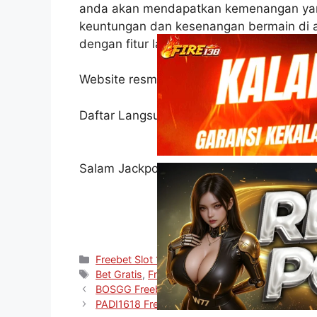
anda akan mendapatkan kemenangan yan
keuntungan dan kesenangan bermain di ag
dengan fitur layanan customer service 
Website resmi :
Daftar Langsung Klik Gambar Dibawah Ini 
Salam Jackpot, Panglima Freebet!
Kategori
Freebet Slot 15k
Tag
Bet Gratis
,
Freebet
,
Freebet Slot
BOSGG Freebet Gratis Rp 10.000 Tanpa Depos
PADI1618 Freebet Gratis Rp 20.000 Tanpa Dep