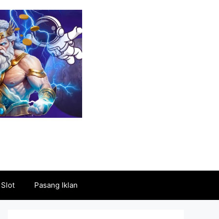
Slot
Pasang Iklan