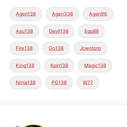
Agen138
Agen338
Agen96
Asu138
Devil138
Egp88
Fire138
Go138
Jowototo
King138
Koin138
Magic138
Ninja138
PG138
W77