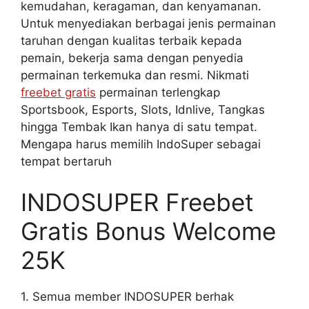
kemudahan, keragaman, dan kenyamanan.
Untuk menyediakan berbagai jenis permainan
taruhan dengan kualitas terbaik kepada
pemain, bekerja sama dengan penyedia
permainan terkemuka dan resmi. Nikmati
freebet gratis
permainan terlengkap
Sportsbook, Esports, Slots, Idnlive, Tangkas
hingga Tembak Ikan hanya di satu tempat.
Mengapa harus memilih IndoSuper sebagai
tempat bertaruh
INDOSUPER Freebet
Gratis Bonus Welcome
25K
1. Semua member INDOSUPER berhak