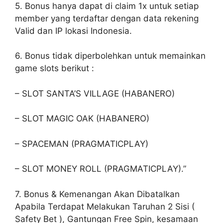
5. Bonus hanya dapat di claim 1x untuk setiap
member yang terdaftar dengan data rekening
Valid dan IP lokasi Indonesia.
6. Bonus tidak diperbolehkan untuk memainkan
game slots berikut :
– SLOT SANTA’S VILLAGE (HABANERO)
– SLOT MAGIC OAK (HABANERO)
– SPACEMAN (PRAGMATICPLAY)
– SLOT MONEY ROLL (PRAGMATICPLAY).”
7. Bonus & Kemenangan Akan Dibatalkan
Apabila Terdapat Melakukan Taruhan 2 Sisi (
Safety Bet ), Gantungan Free Spin, kesamaan