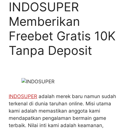
INDOSUPER
Memberikan
Freebet Gratis 10K
Tanpa Deposit
INDOSUPER
adalah merek baru namun sudah
terkenal di dunia taruhan online. Misi utama
kami adalah memastikan anggota kami
mendapatkan pengalaman bermain game
terbaik. Nilai inti kami adalah keamanan,