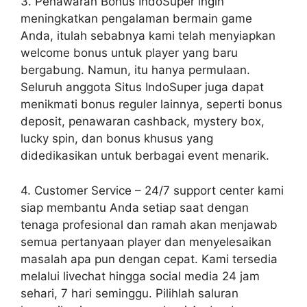
3. Penawaran Bonus IndoSuper ingin
meningkatkan pengalaman bermain game
Anda, itulah sebabnya kami telah menyiapkan
welcome bonus untuk player yang baru
bergabung. Namun, itu hanya permulaan.
Seluruh anggota Situs IndoSuper juga dapat
menikmati bonus reguler lainnya, seperti bonus
deposit, penawaran cashback, mystery box,
lucky spin, dan bonus khusus yang
didedikasikan untuk berbagai event menarik.
4. Customer Service – 24/7 support center kami
siap membantu Anda setiap saat dengan
tenaga profesional dan ramah akan menjawab
semua pertanyaan player dan menyelesaikan
masalah apa pun dengan cepat. Kami tersedia
melalui livechat hingga social media 24 jam
sehari, 7 hari seminggu. Pilihlah saluran