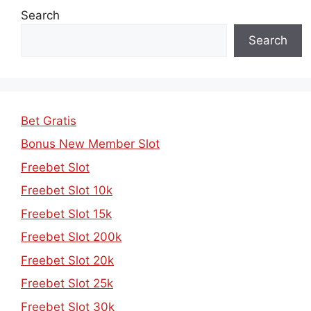
Search
Search
Bet Gratis
Bonus New Member Slot
Freebet Slot
Freebet Slot 10k
Freebet Slot 15k
Freebet Slot 200k
Freebet Slot 20k
Freebet Slot 25k
Freebet Slot 30k