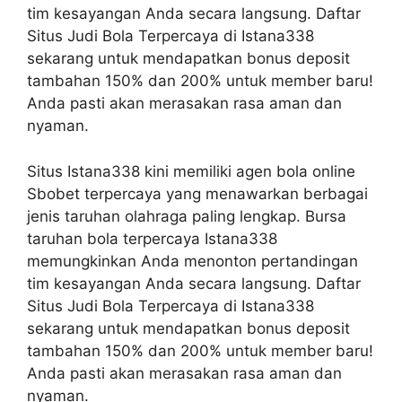
tim kesayangan Anda secara langsung. Daftar
Situs Judi Bola Terpercaya di Istana338
sekarang untuk mendapatkan bonus deposit
tambahan 150% dan 200% untuk member baru!
Anda pasti akan merasakan rasa aman dan
nyaman.
Situs Istana338 kini memiliki agen bola online
Sbobet terpercaya yang menawarkan berbagai
jenis taruhan olahraga paling lengkap. Bursa
taruhan bola terpercaya Istana338
memungkinkan Anda menonton pertandingan
tim kesayangan Anda secara langsung. Daftar
Situs Judi Bola Terpercaya di Istana338
sekarang untuk mendapatkan bonus deposit
tambahan 150% dan 200% untuk member baru!
Anda pasti akan merasakan rasa aman dan
nyaman.