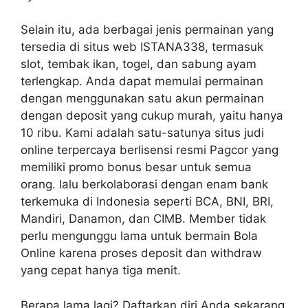
Selain itu, ada berbagai jenis permainan yang
tersedia di situs web ISTANA338, termasuk
slot, tembak ikan, togel, dan sabung ayam
terlengkap. Anda dapat memulai permainan
dengan menggunakan satu akun permainan
dengan deposit yang cukup murah, yaitu hanya
10 ribu. Kami adalah satu-satunya situs judi
online terpercaya berlisensi resmi Pagcor yang
memiliki promo bonus besar untuk semua
orang. lalu berkolaborasi dengan enam bank
terkemuka di Indonesia seperti BCA, BNI, BRI,
Mandiri, Danamon, dan CIMB. Member tidak
perlu mengunggu lama untuk bermain Bola
Online karena proses deposit dan withdraw
yang cepat hanya tiga menit.
Berapa lama lagi? Daftarkan diri Anda sekarang