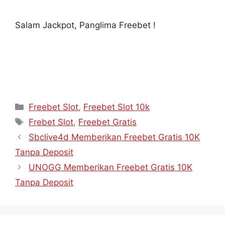
Salam Jackpot, Panglima Freebet !
Kategori
Freebet Slot
,
Freebet Slot 10k
Tag
Frebet Slot
,
Freebet Gratis
Sbclive4d Memberikan Freebet Gratis 10K
Tanpa Deposit
UNOGG Memberikan Freebet Gratis 10K
Tanpa Deposit