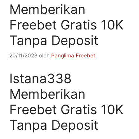
Memberikan
Freebet Gratis 10K
Tanpa Deposit
20/11/2023
oleh
Panglima Freebet
Istana338
Memberikan
Freebet Gratis 10K
Tanpa Deposit