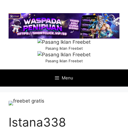
Langsung
ke
isi
Pasang Iklan Freebet
Pasang Iklan Freebet
Menu
Istana338