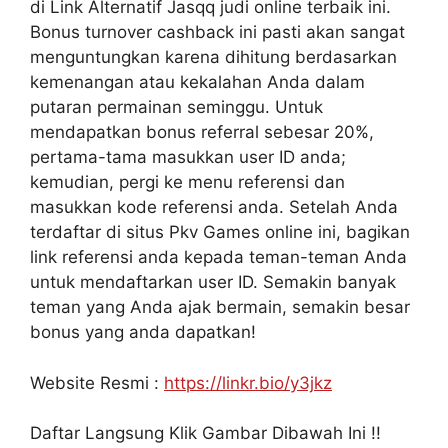
di Link Alternatif Jasqq judi online terbaik ini.
Bonus turnover cashback ini pasti akan sangat
menguntungkan karena dihitung berdasarkan
kemenangan atau kekalahan Anda dalam
putaran permainan seminggu. Untuk
mendapatkan bonus referral sebesar 20%,
pertama-tama masukkan user ID anda;
kemudian, pergi ke menu referensi dan
masukkan kode referensi anda. Setelah Anda
terdaftar di situs Pkv Games online ini, bagikan
link referensi anda kepada teman-teman Anda
untuk mendaftarkan user ID. Semakin banyak
teman yang Anda ajak bermain, semakin besar
bonus yang anda dapatkan!
Website Resmi :
https://linkr.bio/y3jkz
Daftar Langsung Klik Gambar Dibawah Ini !!