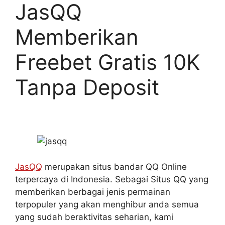
JasQQ
Memberikan
Freebet Gratis 10K
Tanpa Deposit
JasQQ
merupakan situs bandar QQ Online
terpercaya di Indonesia. Sebagai Situs QQ yang
memberikan berbagai jenis permainan
terpopuler yang akan menghibur anda semua
yang sudah beraktivitas seharian, kami