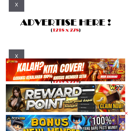
X
X
X
✕