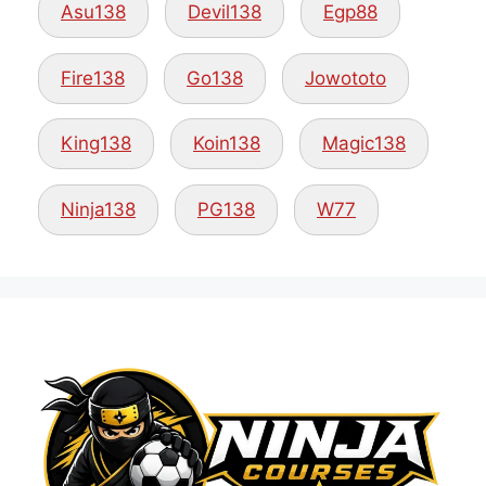
Asu138
Devil138
Egp88
Fire138
Go138
Jowototo
King138
Koin138
Magic138
Ninja138
PG138
W77