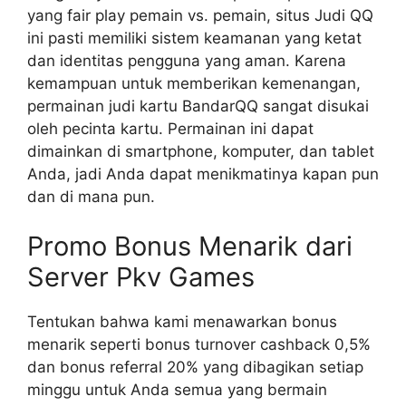
yang fair play pemain vs. pemain, situs Judi QQ
ini pasti memiliki sistem keamanan yang ketat
dan identitas pengguna yang aman. Karena
kemampuan untuk memberikan kemenangan,
permainan judi kartu BandarQQ sangat disukai
oleh pecinta kartu. Permainan ini dapat
dimainkan di smartphone, komputer, dan tablet
Anda, jadi Anda dapat menikmatinya kapan pun
dan di mana pun.
Promo Bonus Menarik dari
Server Pkv Games
Tentukan bahwa kami menawarkan bonus
menarik seperti bonus turnover cashback 0,5%
dan bonus referral 20% yang dibagikan setiap
minggu untuk Anda semua yang bermain