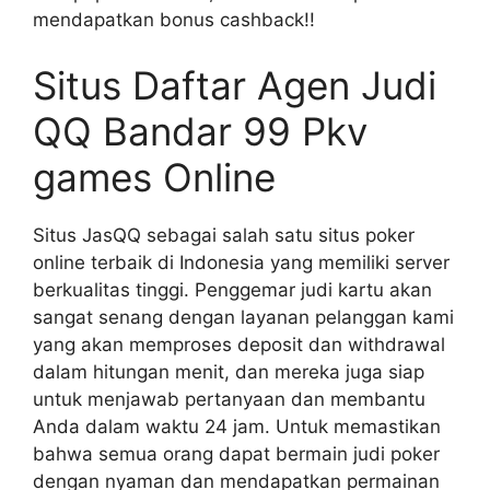
mendapatkan bonus cashback!!
Situs Daftar Agen Judi
QQ Bandar 99 Pkv
games Online
Situs JasQQ sebagai salah satu situs poker
online terbaik di Indonesia yang memiliki server
berkualitas tinggi. Penggemar judi kartu akan
sangat senang dengan layanan pelanggan kami
yang akan memproses deposit dan withdrawal
dalam hitungan menit, dan mereka juga siap
untuk menjawab pertanyaan dan membantu
Anda dalam waktu 24 jam. Untuk memastikan
bahwa semua orang dapat bermain judi poker
dengan nyaman dan mendapatkan permainan