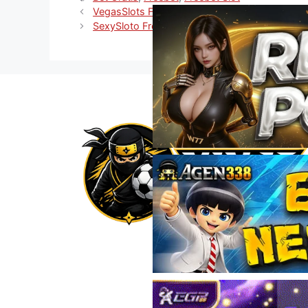
VegasSlots Freebet Gratis Rp 20.000 Tanpa De
SexySloto Freebet Gratis Rp 20.000 Tanpa De