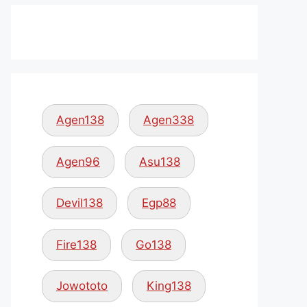
Agen138
Agen338
Agen96
Asu138
Devil138
Egp88
Fire138
Go138
Jowototo
King138