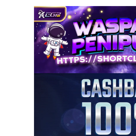
Langsung
ke
isi