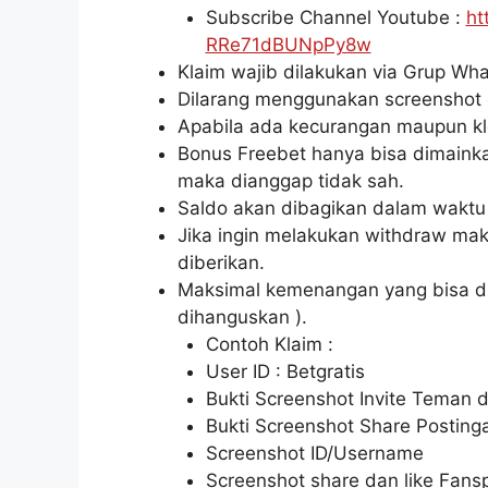
Subscribe Channel Youtube :
ht
RRe71dBUNpPy8w
Klaim wajib dilakukan via Grup Wha
Dilarang menggunakan screenshot 
Apabila ada kecurangan maupun klo
Bonus Freebet hanya bisa dimainkan
maka dianggap tidak sah.
Saldo akan dibagikan dalam waktu
Jika ingin melakukan withdraw maka
diberikan.
Maksimal kemenangan yang bisa di
dihanguskan ).
Contoh Klaim :
User ID : Betgratis
Bukti Screenshot Invite Teman 
Bukti Screenshot Share Posting
Screenshot ID/Username
Screenshot share dan like Fansp