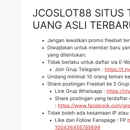
JCOSLOT88 SITUS
UANG ASLI TERBAR
Jangan lewatkan promo freebet ter
Diwajibkan untuk member baru yang
yang ditentukan.
Tidak berlaku untuk daftar via E-Wa
Join Grup Telegram :
https://t.m
Undang minimal 10 orang teman ke
Share postingan Freebet ke 5 Grup
Link Grup Whatsapp :
https://
Share postingan yang terdaftar 
:
https://www.facebook.com/g
Tidak boleh ada kesamaan IP atau
Like dan Follow Fanspage : FP
h
100436455785699