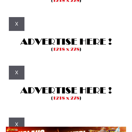
X
X
X