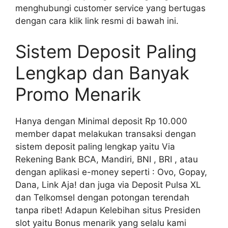
menghubungi customer service yang bertugas
dengan cara klik link resmi di bawah ini.
Sistem Deposit Paling
Lengkap dan Banyak
Promo Menarik
Hanya dengan Minimal deposit Rp 10.000
member dapat melakukan transaksi dengan
sistem deposit paling lengkap yaitu Via
Rekening Bank BCA, Mandiri, BNI , BRI , atau
dengan aplikasi e-money seperti : Ovo, Gopay,
Dana, Link Aja! dan juga via Deposit Pulsa XL
dan Telkomsel dengan potongan terendah
tanpa ribet! Adapun Kelebihan situs Presiden
slot yaitu Bonus menarik yang selalu kami