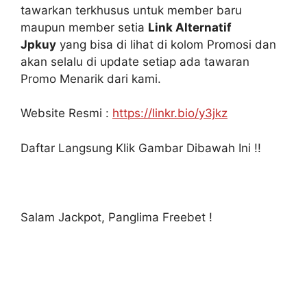
tawarkan terkhusus untuk member baru
maupun member setia
Link Alternatif
Jpkuy
yang bisa di lihat di kolom Promosi dan
akan selalu di update setiap ada tawaran
Promo Menarik dari kami.
Website Resmi :
https://linkr.bio/y3jkz
Daftar Langsung Klik Gambar Dibawah Ini !!
Salam Jackpot, Panglima Freebet !