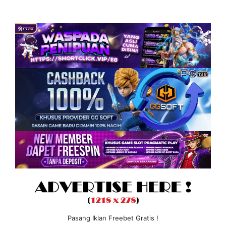
Langsung
ke
isi
Pasang Iklan Freebet Gratis !