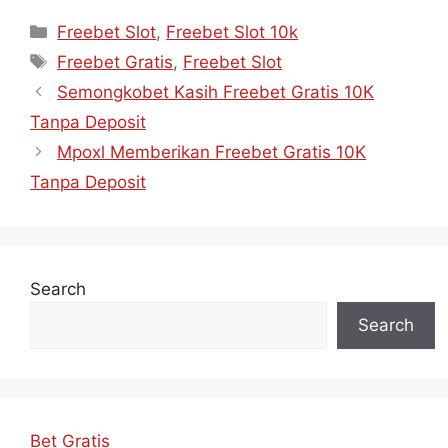
Kategori
Freebet Slot
,
Freebet Slot 10k
Tag
Freebet Gratis
,
Freebet Slot
Semongkobet Kasih Freebet Gratis 10K
Tanpa Deposit
Mpoxl Memberikan Freebet Gratis 10K
Tanpa Deposit
Search
Search
Bet Gratis