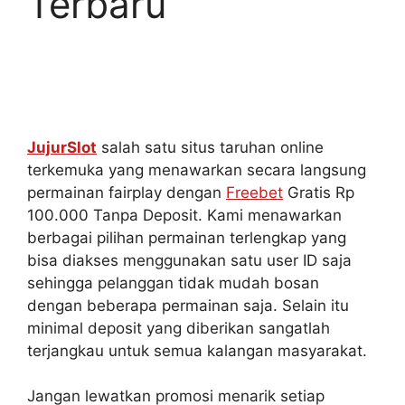
Terbaru
JujurSlot
salah satu situs taruhan online
terkemuka yang menawarkan secara langsung
permainan fairplay dengan
Freebet
Gratis Rp
100.000 Tanpa Deposit. Kami menawarkan
berbagai pilihan permainan terlengkap yang
bisa diakses menggunakan satu user ID saja
sehingga pelanggan tidak mudah bosan
dengan beberapa permainan saja. Selain itu
minimal deposit yang diberikan sangatlah
terjangkau untuk semua kalangan masyarakat.
Jangan lewatkan promosi menarik setiap