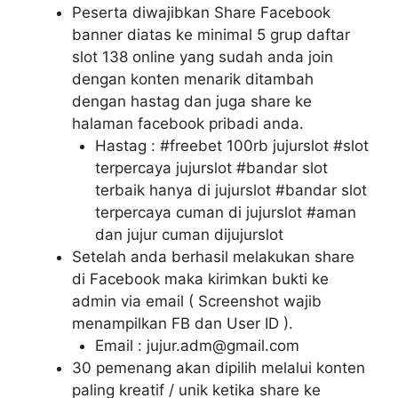
Peserta diwajibkan Share Facebook
banner diatas ke minimal 5 grup daftar
slot 138 online yang sudah anda join
dengan konten menarik ditambah
dengan hastag dan juga share ke
halaman facebook pribadi anda.
Hastag : #freebet 100rb jujurslot #slot
terpercaya jujurslot #bandar slot
terbaik hanya di jujurslot #bandar slot
terpercaya cuman di jujurslot #aman
dan jujur cuman dijujurslot
Setelah anda berhasil melakukan share
di Facebook maka kirimkan bukti ke
admin via email ( Screenshot wajib
menampilkan FB dan User ID ).
Email :
jujur.adm@gmail.com
30 pemenang akan dipilih melalui konten
paling kreatif / unik ketika share ke