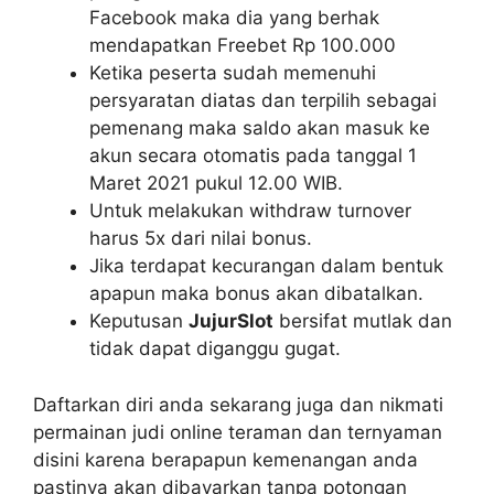
Facebook maka dia yang berhak
mendapatkan Freebet Rp 100.000
Ketika peserta sudah memenuhi
persyaratan diatas dan terpilih sebagai
pemenang maka saldo akan masuk ke
akun secara otomatis pada tanggal 1
Maret 2021 pukul 12.00 WIB.
Untuk melakukan withdraw turnover
harus 5x dari nilai bonus.
Jika terdapat kecurangan dalam bentuk
apapun maka bonus akan dibatalkan.
Keputusan
JujurSlot
bersifat mutlak dan
tidak dapat diganggu gugat.
Daftarkan diri anda sekarang juga dan nikmati
permainan judi online teraman dan ternyaman
disini karena berapapun kemenangan anda
pastinya akan dibayarkan tanpa potongan