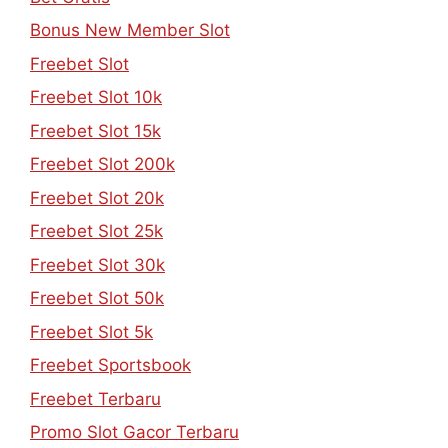
Bonus New Member Slot
Freebet Slot
Freebet Slot 10k
Freebet Slot 15k
Freebet Slot 200k
Freebet Slot 20k
Freebet Slot 25k
Freebet Slot 30k
Freebet Slot 50k
Freebet Slot 5k
Freebet Sportsbook
Freebet Terbaru
Promo Slot Gacor Terbaru