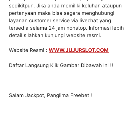
sedikitpun. Jika anda memiliki keluhan ataupun
pertanyaan maka bisa segera menghubungi
layanan customer service via livechat yang
tersedia selama 24 jam nonstop. Informasi lebih
detail silahkan kunjungi website resmi.
Website Resmi :
WWW.JUJURSLOT.COM
Daftar Langsung Klik Gambar Dibawah Ini !!
Salam Jackpot, Panglima Freebet !