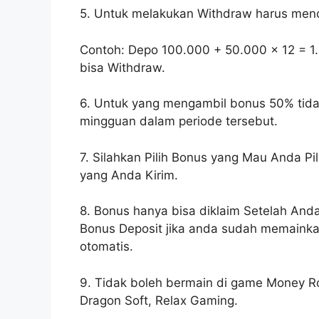
5. Untuk melakukan Withdraw harus menca
Contoh: Depo 100.000 + 50.000 x 12 = 1
bisa Withdraw.
6. Untuk yang mengambil bonus 50% tid
mingguan dalam periode tersebut.
7. Silahkan Pilih Bonus yang Mau Anda Pil
yang Anda Kirim.
8. Bonus hanya bisa diklaim Setelah And
Bonus Deposit jika anda sudah memainka
otomatis.
9. Tidak boleh bermain di game Money Rol
Dragon Soft, Relax Gaming.