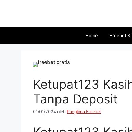
Home
Freebet Sl
Ketupat123 Kasih
Tanpa Deposit
01/01/2024
oleh
Panglima Freebet
Ketupat123 Kasih