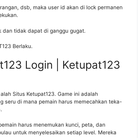
urangan, dsb, maka user id akan di lock permanen
ekukan.
 dan tidak dapat di ganggu gugat.
123 Berlaku.
t123 Login | Ketupat123
dalah Situs Ketupat123. Game ini adalah
ng seru di mana pemain harus memecahkan teka-
.
, pemain harus menemukan kunci, peta, dan
ulau untuk menyelesaikan setiap level. Mereka