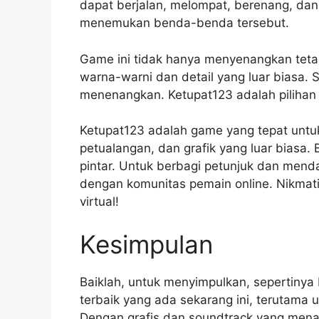
dapat berjalan, melompat, berenang, dan
menemukan benda-benda tersebut.
Game ini tidak hanya menyenangkan teta
warna-warni dan detail yang luar biasa. S
menenangkan. Ketupat123 adalah pilihan 
Ketupat123 adalah game yang tepat untuk
petualangan, dan grafik yang luar biasa. B
pintar. Untuk berbagi petunjuk dan mend
dengan komunitas pemain online. Nikmati
virtual!
Kesimpulan
Baiklah, untuk menyimpulkan, sepertinya 
terbaik yang ada sekarang ini, terutama
Dengan grafis dan soundtrack yang menar