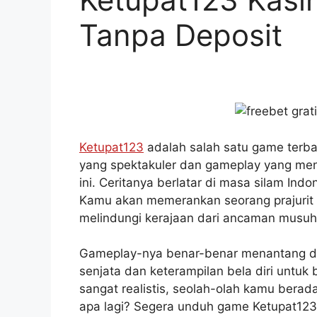
Tanpa Deposit
Ketupat123
adalah salah satu game terbai
yang spektakuler dan gameplay yang me
ini. Ceritanya berlatar di masa silam Ind
Kamu akan memerankan seorang prajurit 
melindungi kerajaan dari ancaman musuh
Gameplay-nya benar-benar menantang da
senjata dan keterampilan bela diri untuk
sangat realistis, seolah-olah kamu berada
apa lagi? Segera unduh game Ketupat123