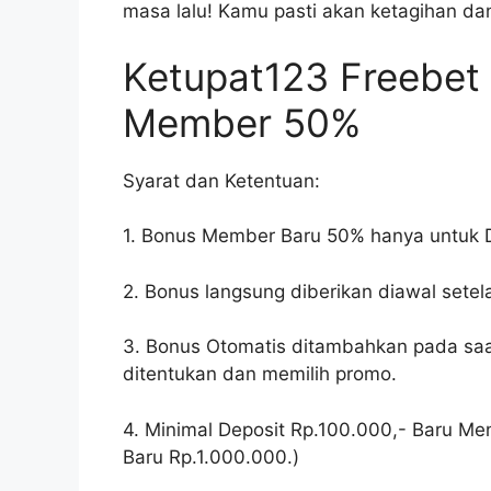
masa lalu! Kamu pasti akan ketagihan da
Ketupat123 Freebet
Member 50%
Syarat dan Ketentuan:
1. Bonus Member Baru 50% hanya untuk D
2. Bonus langsung diberikan diawal sete
3. Bonus Otomatis ditambahkan pada saa
ditentukan dan memilih promo.
4. Minimal Deposit Rp.100.000,- Baru 
Baru Rp.1.000.000.)