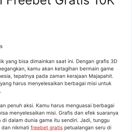
k yang bisa dimainkan saat ini. Dengan grafis 3D
negangkan, kamu akan ketagihan bermain game
onesia, tepatnya pada zaman kerajaan Majapahit.
yang harus menyelesaikan berbagai misi untuk
.
n penuh aksi. Kamu harus menguasai berbagai
 bisa menyelesaikan misi. Grafis dan efek suaranya
 di dalam dunia game itu sendiri. Jadi, tunggu
 dan nikmati
freebet gratis
petualangan seru di