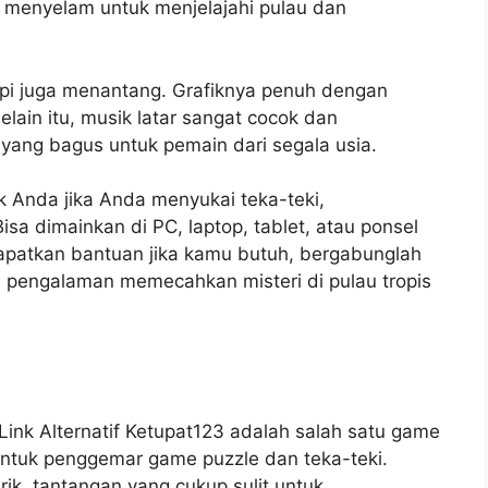
 menyelam untuk menjelajahi pulau dan
pi juga menantang. Grafiknya penuh dengan
elain itu, musik latar sangat cocok dan
yang bagus untuk pemain dari segala usia.
 Anda jika Anda menyukai teka-teki,
isa dimainkan di PC, laptop, tablet, atau ponsel
apatkan bantuan jika kamu butuh, bergabunglah
 pengalaman memecahkan misteri di pulau tropis
Link Alternatif Ketupat123 adalah salah satu game
 untuk penggemar game puzzle dan teka-teki.
ik, tantangan yang cukup sulit untuk